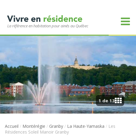
La référence en habitation pour ainés au Québec
1 de 13
Accueil
/
Montérégie
/
Granby
/
La Haute-Yamaska
/
Les
Résidences Soleil Manoir Granby