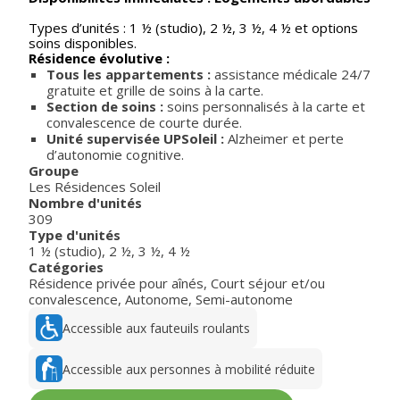
Types d’unités : 1 ½ (studio), 2 ½, 3 ½, 4 ½ et options
soins disponibles.
Résidence évolutive :
Tous les appartements :
assistance médicale 24/7
gratuite et grille de soins à la carte.
Section de soins :
soins personnalisés à la carte et
convalescence de courte durée.
Unité supervisée UPSoleil :
Alzheimer et perte
d’autonomie cognitive.
Groupe
Les Résidences Soleil
Nombre d'unités
309
Type d'unités
1 ½ (studio)
,
2 ½
,
3 ½
,
4 ½
Catégories
Résidence privée pour aînés
,
Court séjour et/ou
convalescence
,
Autonome
,
Semi-autonome
Accessible aux fauteuils roulants
Accessible aux personnes à mobilité réduite