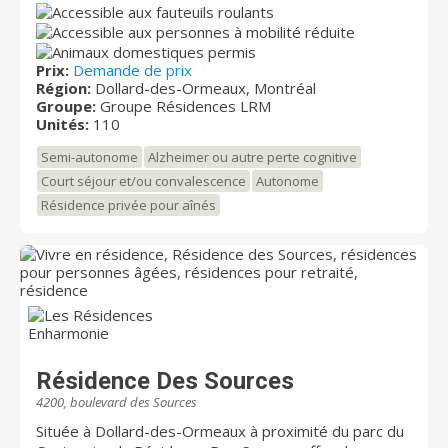
et autres services d’importance pour les aînés. La
résidence s'adresse aux aînés actifs qui désirent un
mode de vie autonome dans un endroit chaleureux de
Prix:
Demande de prix
même qu'à ceux et celles qui nécessitent une
Région:
Dollard-des-Ormeaux, Montréal
attention particulière et des soins. Certaines unités
Groupe:
Groupe Résidences LRM
sont spécialement conçues pour les chaises roulantes.
Unités:
110
Semi-autonome
Alzheimer ou autre perte cognitive
Court séjour et/ou convalescence
Autonome
Résidence privée pour aînés
Résidence Des Sources
4200, boulevard des Sources
Située à Dollard-des-Ormeaux à proximité du parc du