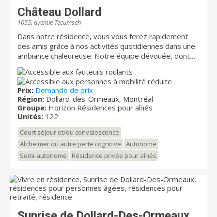
Château Dollard
1055, avenue Tecumseh
Dans notre résidence, vous vous ferez rapidement
des amis grâce à nos activités quotidiennes dans une
ambiance chaleureuse. Notre équipe dévouée, dont
plusieurs membres sont ici depuis plus de 10, 15,
voire 30 ans, ce qui permet de créer un
environnement rassurant et familier. Avec des soins
Prix:
Demande de prix
infirmiers disponibles 24 heures sur 24, 7 jours sur 7
Région:
Dollard-des-Ormeaux, Montréal
et un médecin sur place, vous vivrez en toute
Groupe:
Horizon Résidences pour aînés
sérénité. Située à Dollard-des-Ormeaux, dans l’Ouest-
Unités:
122
de-l’Île de Montréal, notre résidence vous accueille
Court séjour et/ou convalescence
dans une atmosphère chaleureuse et conviviale.
Découvrez nos appartements rénovés et profitez de
Alzheimer ou autre perte cognitive
Autonome
nos magnifiques jardins, un cadre idéal pour vivre
Semi-autonome
Résidence privée pour aînés
pleinement chaque jour dans le confort et la
tranquillité. Avec seulement deux étages, nous créons
un véritable esprit de communauté!
Sunrise de Dollard-Des-Ormeaux