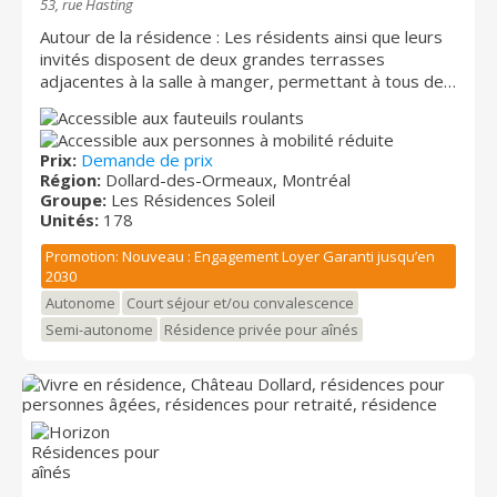
53, rue Hasting
Autour de la résidence : Les résidents ainsi que leurs
invités disposent de deux grandes terrasses
adjacentes à la salle à manger, permettant à tous de
profiter paisiblement du magnifique paysage
surplombant le West Island depuis le 9e et dernier
étage. La résidence est établie sur le côté ouest du
Prix:
Demande de prix
populaire boulevard St-Jean, lequel offre une
Région:
Dollard-des-Ormeaux, Montréal
abondance de restaurants, commerces et petites
Groupe:
Les Résidences Soleil
boutiques. Celle-ci débouche vers le sud sur le centre
Unités:
178
commercial Fairview Pointe-Claire. Les
Promotion: Nouveau : Engagement Loyer Garanti jusqu’en
communications et la totalité des employés de terrain
2030
y sont entièrement bilingues. Disponibilités
immédiates : Logements abordables Types d’unités :
Autonome
Court séjour et/ou convalescence
1 ½ (studio), 2 ½, 3 ½, 4 ½ et options soins
Semi-autonome
Résidence privée pour aînés
disponibles. Résidence évolutive : Tous les
appartements : assistance médicale 24/7 gratuite et
grille de soins personnalisés à la carte.