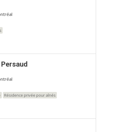
ntréal
s
 Persaud
ntréal
e
Résidence privée pour aînés