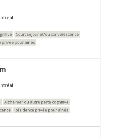
ntréal
gnitive
Court séjour et/ou convalescence
 privée pour aînés
am
ntréal
e
Alzheimer ou autre perte cognitive
scence
Résidence privée pour aînés