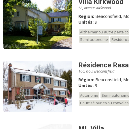
Villa Kirkwood
58, avenue Kirkwood
Région:
Beaconsfield, Mo
Unités:
9
Alzheimer ou autre perte co
Semi-autonome
Résidence
Résidence Ras
100, boul Beaconsfield
Région:
Beaconsfield, Mo
Unités:
9
Autonome
Semi-autonom
Court séjour et/ou convale
ML Villa