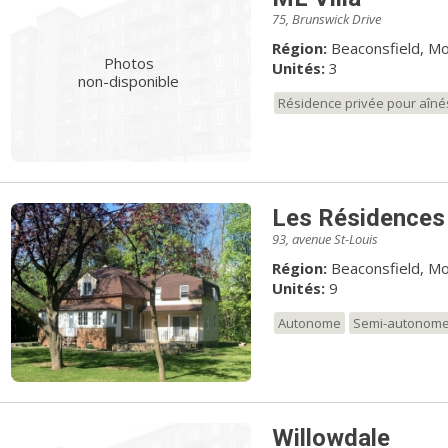
75, Brunswick Drive
Région:
Beaconsfield, Mo
Photos
Unités:
3
non-disponible
Résidence privée pour aîné
Les Résidences
93, avenue St-Louis
Région:
Beaconsfield, Mo
Unités:
9
Autonome
Semi-autonom
Willowdale