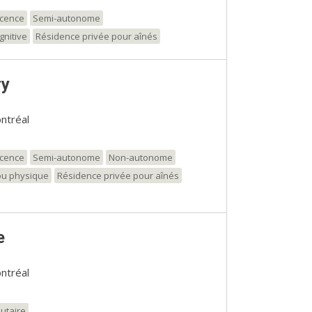
scence
Semi-autonome
gnitive
Résidence privée pour aînés
ry
ntréal
scence
Semi-autonome
Non-autonome
\ou physique
Résidence privée pour aînés
e
ntréal
utaire