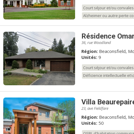
Court séjour et/ou convale
Alzheimer ou autre perte co
Résidence Oma
36, rue Woodland
Région:
Beaconsfield, Mo
Unités:
9
Court séjour et/ou convale
Déficience intellectuelle et
Villa Beaurepair
23, ave Fieldfare
Région:
Beaconsfield, Mo
Unités:
50
OSBL d'habitation communa