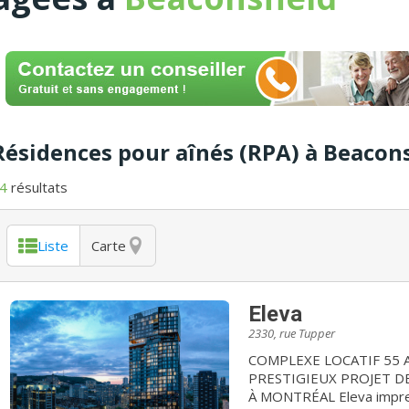
Résidences pour aînés (RPA) à Beacons
4
résultats
Liste
Carte
Eleva
2330, rue Tupper
COMPLEXE LOCATIF 55 ANS ET + / BIENVE
PRESTIGIEUX PROJET 
À MONTRÉAL Eleva impressionne et capte l'imaginaire. Spécialement