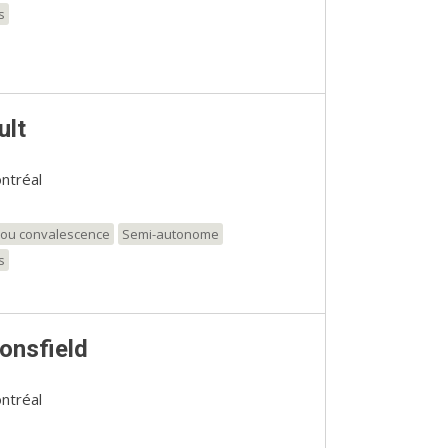
s
ult
ntréal
t/ou convalescence
Semi-autonome
s
onsfield
ntréal