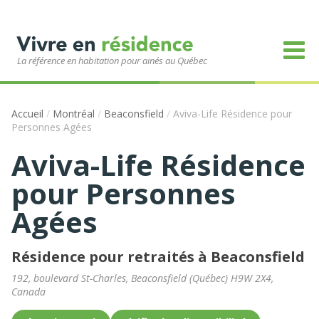
La référence en habitation pour ainés au Québec
Accueil
/
Montréal
/
Beaconsfield
/
Aviva-Life Résidence pour
Personnes Agées
Aviva-Life Résidence
pour Personnes
Agées
Résidence pour retraités à Beaconsfield
192, boulevard St-Charles
,
Beaconsfield
(
Québec
)
H9W 2X4
,
Canada