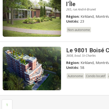
l’Île
265, rue André-Brunet
Région:
Kirkland, Montréa
Unités:
23
Non-autonome
Le 9801 Boisé 
3608, boul. St-Charles
Région:
Kirkland, Montréa
Unités:
58
Autonome
Condo locatif
1