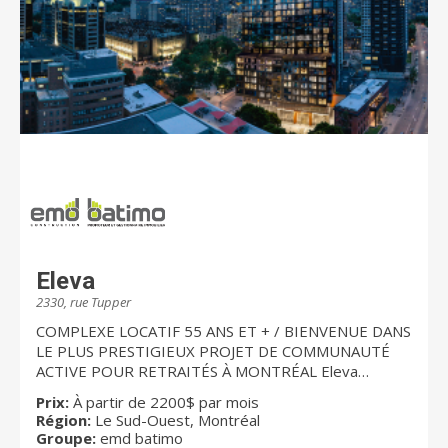
Eleva
2330, rue Tupper
COMPLEXE LOCATIF 55 ANS ET + / BIENVENUE DANS
LE PLUS PRESTIGIEUX PROJET DE COMMUNAUTÉ
ACTIVE POUR RETRAITÉS À MONTRÉAL Eleva
impressionne et capte l'imaginaire. Spécialement
Prix:
À partir de 2200$ par mois
conçu pour les retraités actifs, le complexe permet
Région:
Le Sud-Ouest, Montréal
d’accéder à un style de vie alliant confort, sécurité,
Groupe:
emd batimo