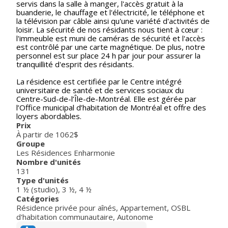
servis dans la salle à manger, l'accès gratuit à la
buanderie, le chauffage et l'électricité, le téléphone et
la télévision par câble ainsi qu'une variété d'activités de
loisir. La sécurité de nos résidants nous tient à cœur :
l'immeuble est muni de caméras de sécurité et l'accès
est contrôlé par une carte magnétique. De plus, notre
personnel est sur place 24 h par jour pour assurer la
tranquillité d'esprit des résidants.
La résidence est certifiée par le Centre intégré
universitaire de santé et de services sociaux du
Centre-Sud-de-l’Île-de-Montréal. Elle est gérée par
l’Office municipal d’habitation de Montréal et offre des
loyers abordables.
Prix
À partir de 1062$
Groupe
Les Résidences Enharmonie
Nombre d'unités
131
Type d'unités
1 ½ (studio)
,
3 ½
,
4 ½
Catégories
Résidence privée pour aînés
,
Appartement
,
OSBL
d'habitation communautaire
,
Autonome