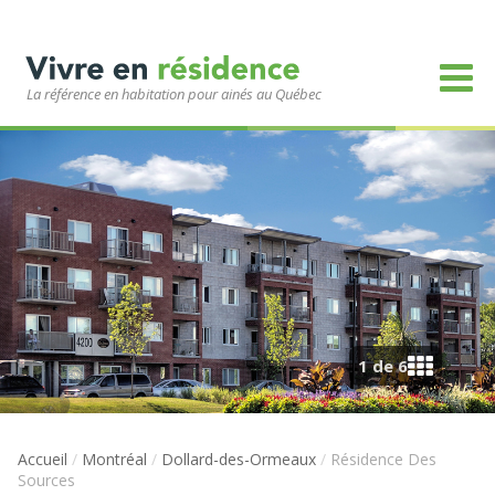
La référence en habitation pour ainés au Québec
1 de 6
Accueil
/
Montréal
/
Dollard-des-Ormeaux
/
Résidence Des
Sources