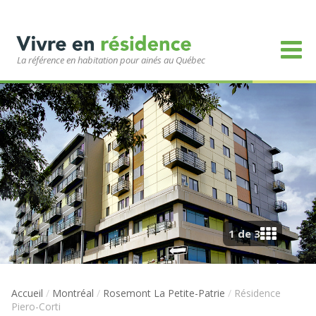
La référence en habitation pour ainés au Québec
1 de 3
Accueil
/
Montréal
/
Rosemont La Petite-Patrie
/
Résidence
Piero-Corti