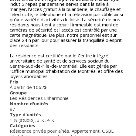
inclut 5 repas par semaine servis dans la salle à
manger, l'accès gratuit à la buanderie, le chauffage et
l'électricité, le téléphone et la télévision par câble ainsi
qu'une variété d'activités de loisir. La sécurité de nos
résidants nous tient à cœur : l'immeuble est muni de
caméras de sécurité et l'accès est contrôlé par une
carte magnétique. De plus, notre personnel est sur
place 24 h par jour pour assurer la tranquillité d'esprit
des résidants.
La résidence est certifiée par le Centre intégré
universitaire de santé et de services sociaux du
Centre-Sud-de-l’Île-de-Montréal. Elle est gérée par
l’Office municipal d’habitation de Montréal et offre des
loyers abordables.
Prix
À partir de 1062$
Groupe
Les Résidences Enharmonie
Nombre d'unités
97
Type d'unités
1 ½ (studio)
,
3 ½
,
4 ½
Catégories
Résidence privée pour aînés
,
Appartement
,
OSBL