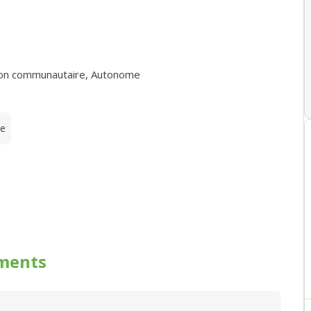
ion communautaire
,
Autonome
te
ments