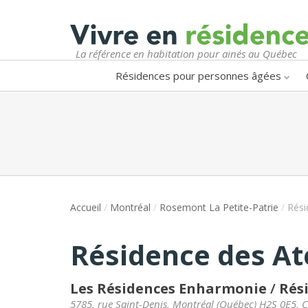
La référence en habitation pour ainés au Québec
Résidences pour personnes âgées
Accueil
/
Montréal
/
Rosemont La Petite-Patrie
/
Rési
Résidence des At
Les Résidences Enharmonie
/
Rés
5785, rue Saint-Denis
,
Montréal
(
Québec
)
H2S 0E5
,
C