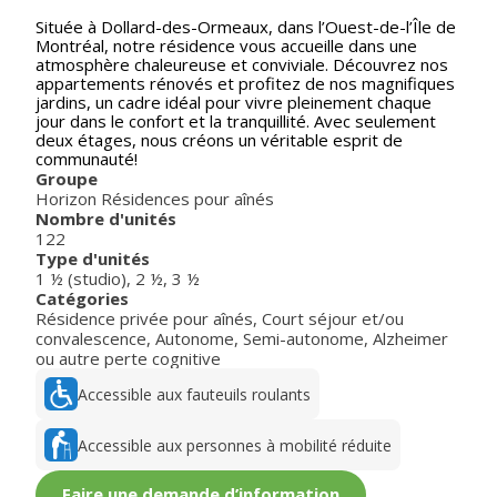
Située à Dollard-des-Ormeaux, dans l’Ouest-de-l’Île de
Montréal, notre résidence vous accueille dans une
atmosphère chaleureuse et conviviale. Découvrez nos
appartements rénovés et profitez de nos magnifiques
jardins, un cadre idéal pour vivre pleinement chaque
jour dans le confort et la tranquillité. Avec seulement
deux étages, nous créons un véritable esprit de
communauté!
Groupe
Horizon Résidences pour aînés
Nombre d'unités
122
Type d'unités
1 ½ (studio)
,
2 ½
,
3 ½
Catégories
Résidence privée pour aînés
,
Court séjour et/ou
convalescence
,
Autonome
,
Semi-autonome
,
Alzheimer
ou autre perte cognitive
Accessible aux fauteuils roulants
Accessible aux personnes à mobilité réduite
Faire une demande d’information