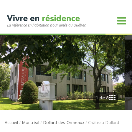
La référence en habitation pour ainés au Québec
1 de 8
Accueil
/
Montréal
/
Dollard-des-Ormeaux
/
Château Dollard