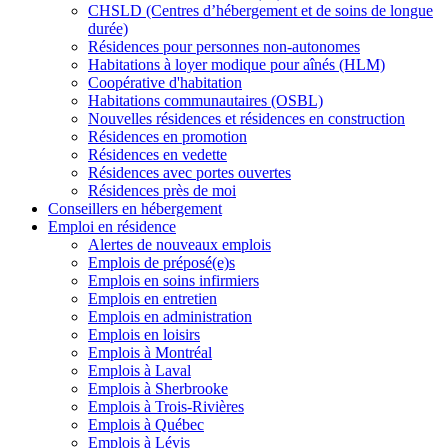
CHSLD (Centres d’hébergement et de soins de longue
durée)
Résidences pour personnes non-autonomes
Habitations à loyer modique pour aînés (HLM)
Coopérative d'habitation
Habitations communautaires (OSBL)
Nouvelles résidences et résidences en construction
Résidences en promotion
Résidences en vedette
Résidences avec portes ouvertes
Résidences près de moi
Conseillers en hébergement
Emploi en résidence
Alertes de nouveaux emplois
Emplois de préposé(e)s
Emplois en soins infirmiers
Emplois en entretien
Emplois en administration
Emplois en loisirs
Emplois à Montréal
Emplois à Laval
Emplois à Sherbrooke
Emplois à Trois-Rivières
Emplois à Québec
Emplois à Lévis