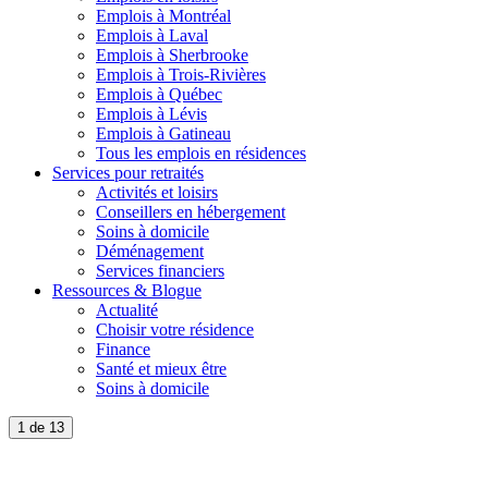
Emplois à Montréal
Emplois à Laval
Emplois à Sherbrooke
Emplois à Trois-Rivières
Emplois à Québec
Emplois à Lévis
Emplois à Gatineau
Tous les emplois en résidences
Services pour retraités
Activités et loisirs
Conseillers en hébergement
Soins à domicile
Déménagement
Services financiers
Ressources & Blogue
Actualité
Choisir votre résidence
Finance
Santé et mieux être
Soins à domicile
1 de 13