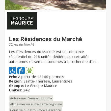
Les Résidences du Marché
25, rue du Marché
Les Résidences du Marché est un complexe
résidentiel de 218 unités dédiées aux retraités
autonomes et semi-autonomes à la recherche d'un
environnement de qualité, d'une atmosphère familiale
et d'une équipe attentionnée. La résidence offre
également 24 unités de soins sour la bannière
Prix:
À partir de 1316$ par mois
Région:
Sainte-Thérèse, Laurentides
Signature permettant d'accueillir des personnes en
Groupe:
Le Groupe Maurice
perte d'autonomie. Située au cœur du vieux Sainte-
Unités:
242
Thérése, cette résidence pour retraités offre un
milieu de vie sécuritaire et chaleureux. Connaissant
Autonome
Semi-autonome
depuis de nombreuses années une popularité qui ne
Alzheimer ou autre perte cognitive
se dément pas.
Court séjour et/ou convalescence