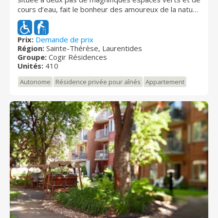
cours d’eau, fait le bonheur des amoureux de la nature
à la recherche d’un style de vie dynamique.
Récemment rénovés, ses aires communes, ses salles
de divertissement et ses appartements modernes et
Prix:
Demande de prix
Région:
Sainte-Thérèse, Laurentides
fonctionnels sauront vous séduire. Ne manquez pas la
Groupe:
Cogir Résidences
terrasse et les jardins extérieurs, qui vous
Unités:
410
permettront de profiter de la tranquillité des environs.
Autonome
Résidence privée pour aînés
Appartement