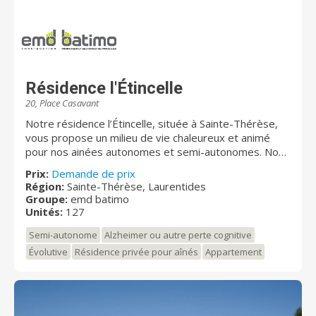
Résidence l'Étincelle
20, Place Casavant
Notre résidence l’Étincelle, située à Sainte-Thérèse,
vous propose un milieu de vie chaleureux et animé
pour nos ainées autonomes et semi-autonomes. Nous
avons plus de 125 résidents, une équipe de travail
Prix:
Demande de prix
dynamique et innovatrice. Notre mission est d’offrir
Région:
Sainte-Thérèse, Laurentides
des services personnalisés en milieu de vie
Groupe:
emd batimo
chaleureux, respectueux et stimulant afin de maintenir
Unités:
127
l’autonomie de nos résidents.
Semi-autonome
Alzheimer ou autre perte cognitive
Évolutive
Résidence privée pour aînés
Appartement