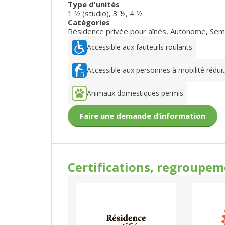
Type d'unités
1 ½ (studio)
,
3 ½
,
4 ½
Catégories
Résidence privée pour aînés
,
Autonome
,
Sem
Accessible aux fauteuils roulants
Accessible aux personnes à mobilité rédui
Animaux domestiques permis
Faire une demande d’information
Certifications, regroupe