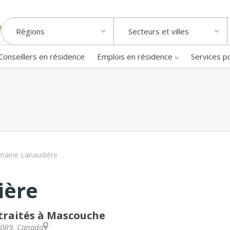
Régions
Secteurs et villes
Conseillers en résidence
Emplois en résidence
Services p
aine Lanaudière
ière
traités à Mascouche
 0R9
,
Canada