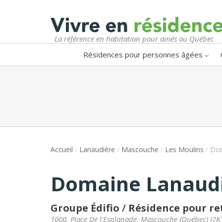
La référence en habitation pour ainés au Québec
Résidences pour personnes âgées
Accueil
/
Lanaudière
/
Mascouche
/
Les Moulins
/
Dom
Domaine Lanaud
Groupe Édifio
/
Résidence pour re
1000, Place De l'Esplanade
,
Mascouche
(
Québec
)
J7K