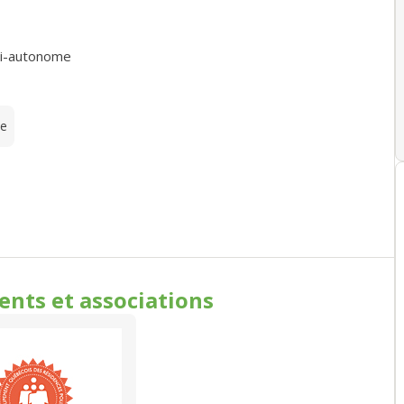
i-autonome
te
ments
et associations