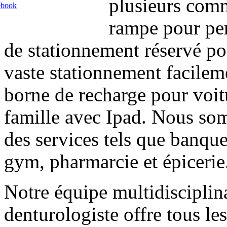
plusieurs comm
ebook
rampe pour per
de stationnement réservé po
vaste stationnement facileme
borne de recharge pour voitu
famille avec Ipad. Nous so
des services tels que banque,
gym, pharmarcie et épicerie
Notre équipe multidisciplina
denturologiste offre tous les 