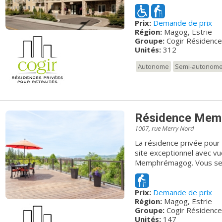
belles journées dans la co
imprenable sur le paysage
Prix:
Demande de prix
toit. Son décor accueillan
Région:
Magog, Estrie
environnement des plus c
Groupe:
Cogir Résidenc
Unités:
312
Autonome
Semi-autonom
Résidence Mem
1007, rue Merry Nord
La résidence privée pour
site exceptionnel avec vu
Memphrémagog. Vous serez
y règne. L’équipe chevr
attentifs et personnalisé
Prix:
Demande de prix
d’assurer votre mieux-êtr
Région:
Magog, Estrie
Groupe:
Cogir Résidenc
Unités:
147