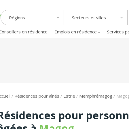
Régions
Secteurs et villes
Conseillers en résidence
Emplois en résidence
Services p
ccueil
/
Résidences pour aînés
/
Estrie
/
Memphrémagog
/
Mago
Résidences pour person
âgées à
Magog