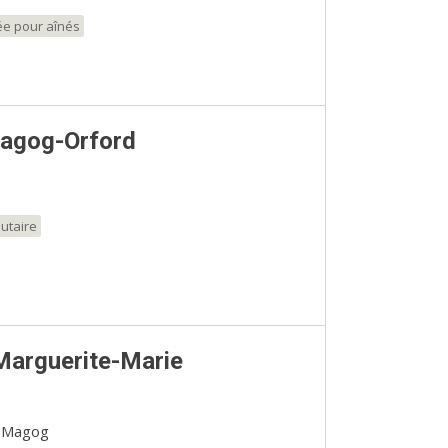
ée pour aînés
agog-Orford
utaire
Marguerite-Marie
s Magog