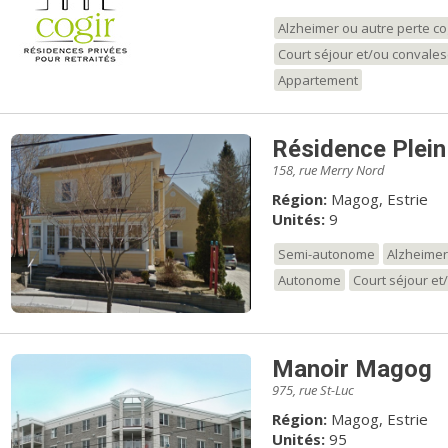
Alzheimer ou autre perte co
Court séjour et/ou convale
Appartement
Résidence Plein
158, rue Merry Nord
Région:
Magog, Estrie
Unités:
9
Semi-autonome
Alzheimer
Autonome
Court séjour e
Manoir Magog
975, rue St-Luc
Région:
Magog, Estrie
Unités:
95