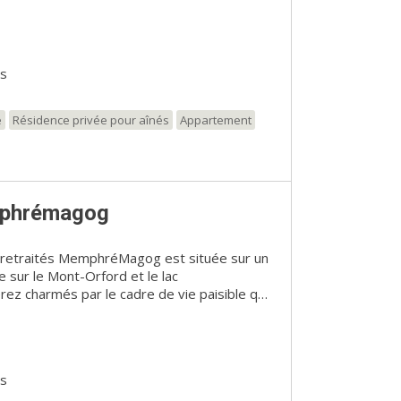
ur extérieure fleurie et d’admirer la vue
 à partir de la spacieuse terrasse sur le
t et ses installations de choix vous offrent un
haleureux.
es
e
Résidence privée pour aînés
Appartement
phrémagog
 retraités MemphréMagog est située sur un
e sur le Mont-Orford et le lac
 charmés par le cadre de vie paisible qui
onnée et dévouée propose des services
s afin de répondre à vos besoins et
e et votre sécurité en tout temps.
es