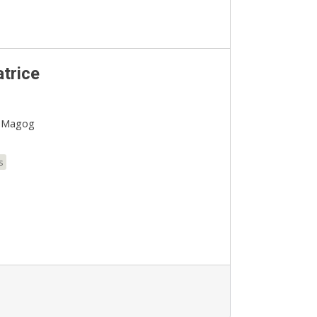
trice
s Magog
s