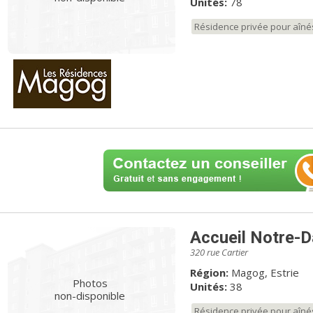
Unités:
78
Résidence privée pour aîné
Accueil Notre-
320 rue Cartier
Région:
Magog, Estrie
Photos
Unités:
38
non-disponible
Résidence privée pour aîné