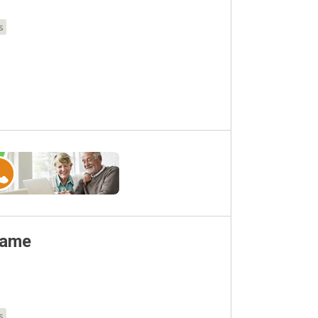
s
Dame
s