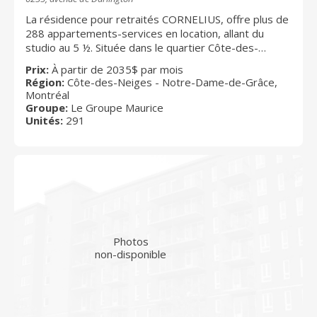
La résidence pour retraités CORNELIUS, offre plus de
288 appartements-services en location, allant du
studio au 5 ½. Située dans le quartier Côte-des-
Neiges, au croisement de l’Avenue Van Horne et de
Prix:
À partir de 2035$ par mois
l’Avenue Darlington, la résidence se situe sur le site
Région:
Côte-des-Neiges - Notre-Dame-de-Grâce,
d’un vaste centre d’achats. Vous trouverez donc à
Montréal
même la résidence une épicerie Metro, une pharmacie
Groupe:
Le Groupe Maurice
Pharmaprix, une clinique médicales, plusieurs
Unités:
291
restaurants et encore plus. De plus, deux magnifiques
terrasses vous offriront une vue imprenable sur
Montréal et ses sites les plus emblématiques. La
localisation idéale de la résidence, facilement
accessible par les transports en communs et les
grands axes routiers, ainsi que des services
environnants tels que plusieurs hôpitaux,
représentent un atout indéniable pour tous les futurs
Photos
résidents.
non-disponible