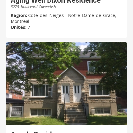
Aging Well Dixon Residence
5275, boulevard Cavendish
Région:
Côte-des-Neiges - Notre-Dame-de-Grâce,
Montréal
Unités:
7