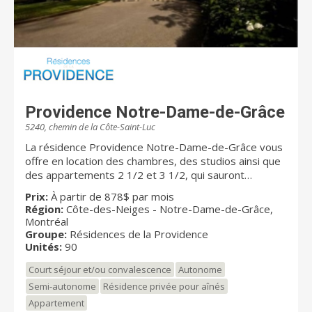
Providence Notre-Dame-de-Grâce
5240, chemin de la Côte-Saint-Luc
La résidence Providence Notre-Dame-de-Grâce vous
offre en location des chambres, des studios ainsi que
des appartements 2 1/2 et 3 1/2, qui sauront
répondre à vos besoins. Une résidence où vous
Prix:
À partir de 878$ par mois
pourrez évoluer grâce à nos différents services
Région:
Côte-des-Neiges - Notre-Dame-de-Grâce,
offerts sur place. Possibilité de 1 à 3 repas
Montréal
équilibrés par jour Activités culturelles Service de
Groupe:
Résidences de la Providence
buanderie disponible. Au plaisir de vous rencontrer!
Unités:
90
Court séjour et/ou convalescence
Autonome
Semi-autonome
Résidence privée pour aînés
Appartement