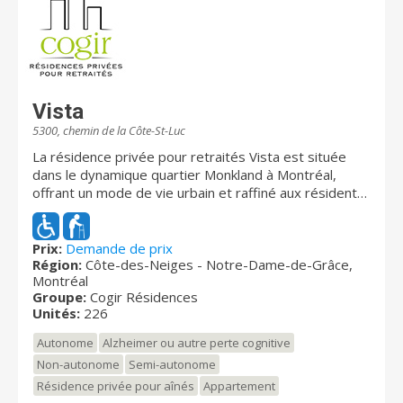
Vista
5300, chemin de la Côte-St-Luc
La résidence privée pour retraités Vista est située
dans le dynamique quartier Monkland à Montréal,
offrant un mode de vie urbain et raffiné aux résidents.
Son emplacement stratégique à proximité de cafés,
boulangeries et galeries d'art fait d'elle un choix
incontournable. La résidence offre une terrasse-jardin
Prix:
Demande de prix
Région:
Côte-des-Neiges - Notre-Dame-de-Grâce,
sur le toit pour se détendre et admirer la vue
Montréal
panoramique de la ville, une salle de cinéma, une
Groupe:
Cogir Résidences
piscine intérieure et bien plus. Bénéficiez d'un
Unités:
226
environnement chaleureux où les jours se suivent
mais ne se ressemblent pas.
Autonome
Alzheimer ou autre perte cognitive
Non-autonome
Semi-autonome
Résidence privée pour aînés
Appartement