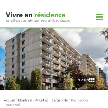
La référence en habitation pour ainés au Québec
1 de 9
Accueil
/
Montréal
/
Ahuntsic - Cartierville
/
Résidences
Tournesol