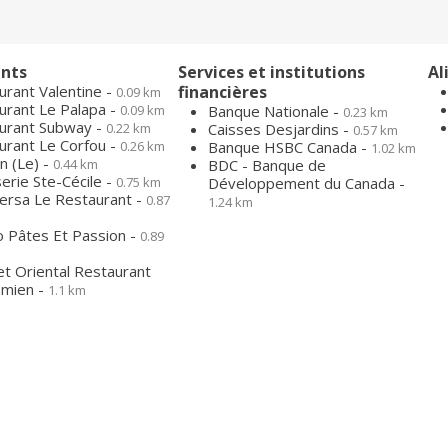
nts
Services et institutions
Al
urant Valentine -
financières
0.09 km
urant Le Palapa -
0.09 km
Banque Nationale -
0.23 km
urant Subway -
0.22 km
Caisses Desjardins -
0.57 km
urant Le Corfou -
0.26 km
Banque HSBC Canada -
1.02 km
n (Le) -
0.44 km
BDC - Banque de
erie Ste-Cécile -
0.75 km
Développement du Canada -
Versa Le Restaurant -
0.87
1.24 km
co Pâtes Et Passion -
0.89
t Oriental Restaurant
amien -
1.1 km