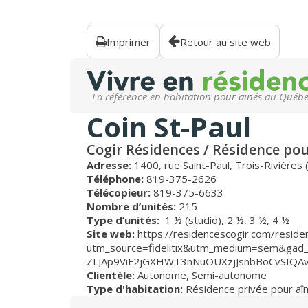
Imprimer
Retour au site web
La référence en habitation pour ainés au Québ
Coin St-Paul
Cogir Résidences / Résidence pour
Adresse:
1400, rue Saint-Paul, Trois-Rivière
Téléphone:
819-375-2626
Télécopieur:
819-375-6633
Nombre d’unités:
215
Type d’unités:
1 ½ (studio),
2 ½,
3 ½,
4 ½
Site web:
https://residencescogir.com/residen
utm_source=fidelitix&utm_medium=sem&gad_
ZLJAp9ViF2jGXHWT3nNuOUXzjJsnbBoCvSIQA
Clientèle:
Autonome
,
Semi-autonome
Type d'habitation:
Résidence privée pour aî