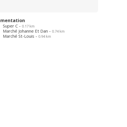
imentation
Super C -
0.17 km
Marché Johanne Et Dan -
0.74 km
Marché St-Louis -
0.94 km