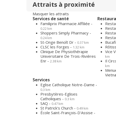
Attraits à proximité
Masquer les attraits
Services de santé
Restaura
Familiprix Pharmacie Affiliée -
Resta
Resta
0.22 km
Shoppers Simply Pharmacy -
Resta
Resta
0.24 km
St-Onge Benoît Dr -
Bucafi
0.37 km
CLSC les Forges -
Rôtiss
1.32 km
Clinique De Physiothérapie
Vice 
Universitaire De Trois-Rivières
km
Enr -
Il Cir
2.38 km
km
Menue
Vietn
Services
Eglise Catholique Notre-Dame -
0.3 km
Presbytères-Eglises
Catholiques -
0.3 km
SAQ -
0.47 km
St Patrick's Church -
0.49 km
École Saint-François-D'Assise -