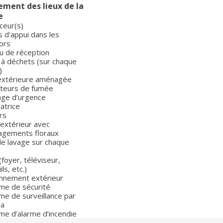
ent des lieux de la
e
ceur(s)
 d'appui dans les
ors
u de réception
 à déchets (sur chaque
)
extérieure aménagée
teurs de fumée
rage d’urgence
atrice
rs
 extérieur avec
gements floraux
de lavage sur chaque
(foyer, téléviseur,
ls, etc.)
onnement extérieur
me de sécurité
me de surveillance par
ra
me d’alarme d’incendie