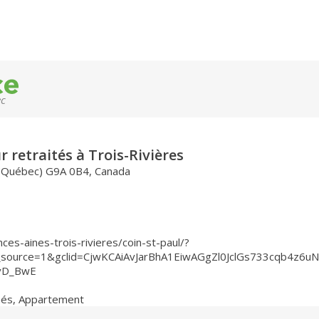
ec
 retraités à Trois-Rivières
s (Québec) G9A 0B4, Canada
ces-aines-trois-rivieres/coin-st-paul/?
source=1&gclid=CjwKCAiAvJarBhA1EiwAGgZl0JclGs733cqb4z6u
vD_BwE
nés
,
Appartement