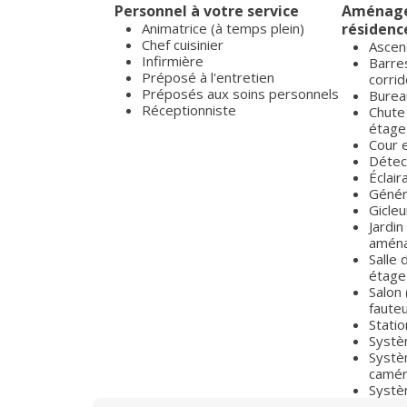
Personnel à votre service
Aménagem
Animatrice (à temps plein)
résidenc
Chef cuisinier
Ascen
Infirmière
Barres
Préposé à l'entretien
corrid
Préposés aux soins personnels
Burea
Réceptionniste
Chute
étage
Cour 
Détec
Éclai
Génér
Gicleu
Jardin
aména
Salle 
étage
Salon 
fauteui
Stati
Systè
Systè
camé
Systè