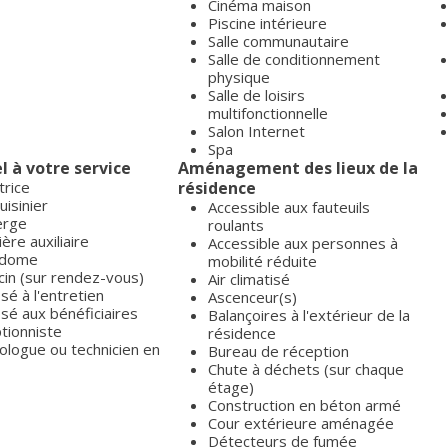
Cinéma maison
Piscine intérieure
Salle communautaire
Salle de conditionnement
physique
Salle de loisirs
multifonctionnelle
Salon Internet
Spa
l à votre service
Aménagement des lieux de la
trice
résidence
uisinier
Accessible aux fauteuils
erge
roulants
ière auxiliaire
Accessible aux personnes à
rdome
mobilité réduite
in (sur rendez-vous)
Air climatisé
é à l'entretien
Ascenceur(s)
sé aux bénéficiaires
Balançoires à l'extérieur de la
tionniste
résidence
ologue ou technicien en
Bureau de réception
Chute à déchets (sur chaque
étage)
Construction en béton armé
Cour extérieure aménagée
Détecteurs de fumée