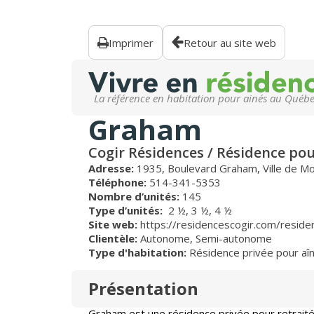
Imprimer
Retour au site web
La référence en habitation pour ainés au Québ
Graham
Cogir Résidences / Résidence pou
Adresse:
1935, Boulevard Graham, Ville de M
Téléphone:
514-341-5353
Nombre d’unités:
145
Type d’unités:
2 ½,
3 ½,
4 ½
Site web:
https://residencescogir.com/resid
Clientèle:
Autonome
,
Semi-autonome
Type d'habitation:
Résidence privée pour aî
Présentation
Graham est une résidence privée pour retraité