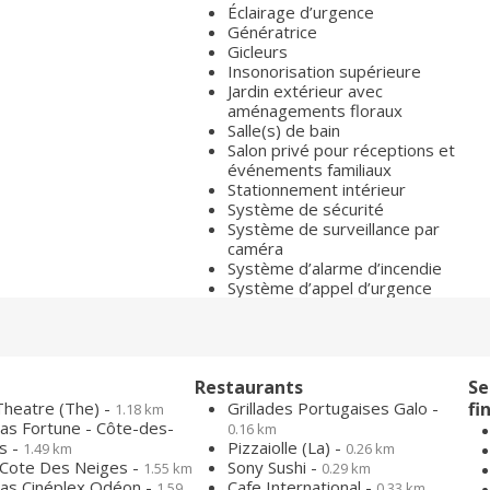
Éclairage d’urgence
Génératrice
Gicleurs
Insonorisation supérieure
Jardin extérieur avec
aménagements floraux
Salle(s) de bain
Salon privé pour réceptions et
événements familiaux
Stationnement intérieur
Système de sécurité
Système de surveillance par
caméra
Système d’alarme d’incendie
Système d’appel d’urgence
Restaurants
Se
Theatre (The) -
Grillades Portugaises Galo -
fi
1.18 km
as Fortune - Côte-des-
0.16 km
s -
Pizzaiolle (La) -
1.49 km
0.26 km
 Cote Des Neiges -
Sony Sushi -
1.55 km
0.29 km
as Cinéplex Odéon -
Cafe International -
1.59
0.33 km