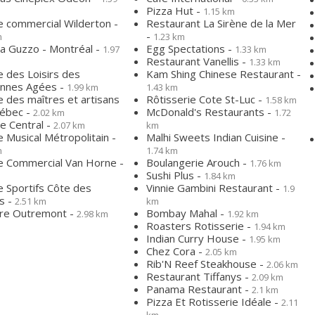
Pizza Hut -
1.15 km
e commercial Wilderton -
Restaurant La Sirène de la Mer
-
m
1.23 km
a Guzzo - Montréal -
Egg Spectations -
1.97
1.33 km
Restaurant Vanellis -
1.33 km
e des Loisirs des
Kam Shing Chinese Restaurant -
nnes Agées -
1.99 km
1.43 km
 des maîtres et artisans
Rôtisserie Cote St-Luc -
1.58 km
ébec -
McDonald's Restaurants -
2.02 km
1.72
e Central -
2.07 km
km
 Musical Métropolitain -
Malhi Sweets Indian Cuisine -
m
1.74 km
e Commercial Van Horne -
Boulangerie Arouch -
1.76 km
Sushi Plus -
1.84 km
e Sportifs Côte des
Vinnie Gambini Restaurant -
1.9
s -
2.51 km
km
re Outremont -
Bombay Mahal -
2.98 km
1.92 km
Roasters Rotisserie -
1.94 km
Indian Curry House -
1.95 km
Chez Cora -
2.05 km
Rib'N Reef Steakhouse -
2.06 km
Restaurant Tiffanys -
2.09 km
Panama Restaurant -
2.1 km
Pizza Et Rotisserie Idéale -
2.11