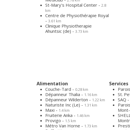
2.78 km
St-Mary's Hospital Center -
2.8
km
Centre de Physiothérapie Royal
-
3.61 km
Clinique Physiotherapie
Ahuntsic (de) -
3.73 km
Alimentation
Services
Couche-Tard -
Paroi
0.28 km
Dépanneur Thalia -
St. Pe
1.16 km
Dépanneur Wilderton -
SAQ 
1.22 km
Naturiste Inc (Le) -
Parois
1.31 km
Maxi -
Mont-
1.4 km
Fruiterie Anka -
SHELL
1.46 km
Provigo -
Montr
1.5 km
Métro Van Horne -
Prest
1.73 km