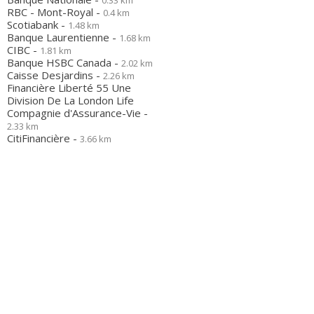
0.33 km
RBC - Mont-Royal -
0.4 km
Scotiabank -
1.48 km
Banque Laurentienne -
1.68 km
CIBC -
1.81 km
Banque HSBC Canada -
2.02 km
Caisse Desjardins -
2.26 km
Financière Liberté 55 Une
Division De La London Life
Compagnie d'Assurance-Vie -
2.33 km
CitiFinancière -
3.66 km