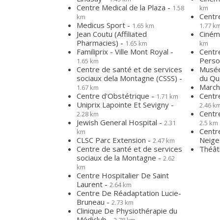
Centre Medical de la Plaza -
1.58
km
Centr
km
Medicus Sport -
1.65 km
1.77 k
Jean Coutu (Affiliated
Ciném
Pharmacies) -
1.65 km
km
Familiprix - Ville Mont Royal -
Centr
Perso
1.65 km
Centre de santé et de services
Musée
sociaux dela Montagne (CSSS) -
du Qu
March
1.67 km
Centre d'Obstétrique -
Centre
1.71 km
Uniprix Lapointe Et Sevigny -
2.46 k
Centr
2.28 km
Jewish General Hospital -
2.31
2.5 km
Centr
km
CLSC Parc Extension -
Neige
2.47 km
Centre de santé et de services
Théât
sociaux de la Montagne -
2.62
km
Centre Hospitalier De Saint
Laurent -
2.64 km
Centre De Réadaptation Lucie-
Bruneau -
2.73 km
Clinique De Physiothérapie du
Médiclub -