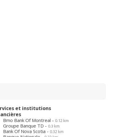
rvices et institutions
nancières
Bmo Bank Of Montreal -
0.12 km
Groupe Banque TD -
0.3 km
Bank Of Nova Scotia -
0.32 km
Banque Nationale -