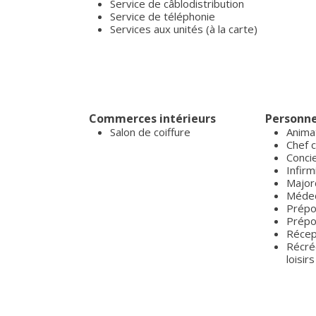
Service de câblodistribution
Service de téléphonie
Services aux unités (à la carte)
Commerces intérieurs
Personne
Salon de coiffure
Anima
Chef c
Conci
Infirm
Majo
Médec
Prépos
Prépo
Récep
Récré
loisirs