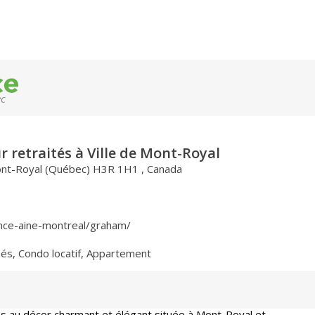
ec
r retraités à Ville de Mont-Royal
ont-Royal (Québec) H3R 1H1 , Canada
ence-aine-montreal/graham/
nés
,
Condo locatif
,
Appartement
s au décor charmant et élégant située à Mont-Royal et