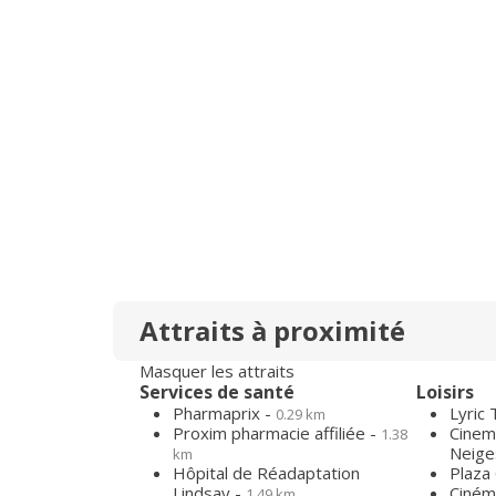
Attraits à proximité
Masquer les attraits
Services de santé
Loisirs
Pharmaprix -
Lyric 
0.29 km
Proxim pharmacie affiliée -
Cinem
1.38
Neige
km
Hôpital de Réadaptation
Plaza
Lindsay -
Ciném
1.49 km