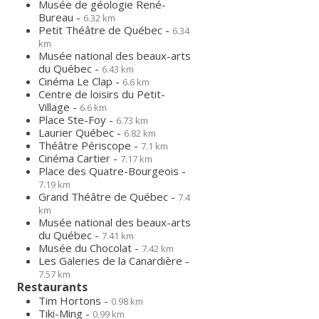
Musée de géologie René-
Bureau -
6.32 km
Petit Théâtre de Québec -
6.34
km
Musée national des beaux-arts
du Québec -
6.43 km
Cinéma Le Clap -
6.6 km
Centre de loisirs du Petit-
Village -
6.6 km
Place Ste-Foy -
6.73 km
Laurier Québec -
6.82 km
Théâtre Périscope -
7.1 km
Cinéma Cartier -
7.17 km
Place des Quatre-Bourgeois -
7.19 km
Grand Théâtre de Québec -
7.4
km
Musée national des beaux-arts
du Québec -
7.41 km
Musée du Chocolat -
7.42 km
Les Galeries de la Canardière -
7.57 km
Restaurants
Tim Hortons -
0.98 km
Tiki-Ming -
0.99 km