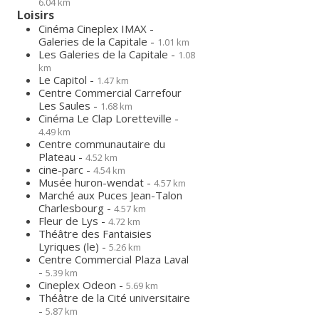
6.04 km
Loisirs
Cinéma Cineplex IMAX -
Galeries de la Capitale -
1.01 km
Les Galeries de la Capitale -
1.08
km
Le Capitol -
1.47 km
Centre Commercial Carrefour
Les Saules -
1.68 km
Cinéma Le Clap Loretteville -
4.49 km
Centre communautaire du
Plateau -
4.52 km
cine-parc -
4.54 km
Musée huron-wendat -
4.57 km
Marché aux Puces Jean-Talon
Charlesbourg -
4.57 km
Fleur de Lys -
4.72 km
Théâtre des Fantaisies
Lyriques (le) -
5.26 km
Centre Commercial Plaza Laval
-
5.39 km
Cineplex Odeon -
5.69 km
Théâtre de la Cité universitaire
-
5.87 km