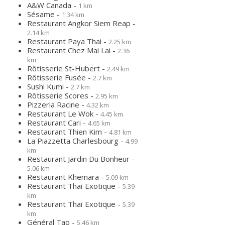
A&W Canada -
1 km
Sésame -
1.34 km
Restaurant Angkor Siem Reap -
2.14 km
Restaurant Paya Thai -
2.25 km
Restaurant Chez Mai Lai -
2.36
km
Rôtisserie St-Hubert -
2.49 km
Rôtisserie Fusée -
2.7 km
Sushi Kumi -
2.7 km
Rôtisserie Scores -
2.95 km
Pizzeria Racine -
4.32 km
Restaurant Le Wok -
4.45 km
Restaurant Cari -
4.65 km
Restaurant Thien Kim -
4.81 km
La Piazzetta Charlesbourg -
4.99
km
Restaurant Jardin Du Bonheur -
5.06 km
Restaurant Khemara -
5.09 km
Restaurant Thaï Exotique -
5.39
km
Restaurant Thaï Exotique -
5.39
km
Général Tao -
5.46 km