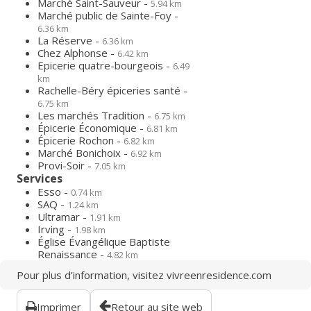
Marché Saint-Sauveur -
5.94 km
Marché public de Sainte-Foy -
6.36 km
La Réserve -
6.36 km
Chez Alphonse -
6.42 km
Epicerie quatre-bourgeois -
6.49
km
Rachelle-Béry épiceries santé -
6.75 km
Les marchés Tradition -
6.75 km
Épicerie Économique -
6.81 km
Épicerie Rochon -
6.82 km
Marché Bonichoix -
6.92 km
Provi-Soir -
7.05 km
Services
Esso -
0.74 km
SAQ -
1.24 km
Ultramar -
1.91 km
Irving -
1.98 km
Église Évangélique Baptiste
Renaissance -
4.82 km
Pour plus d’information, visitez
vivreenresidence.com
Imprimer
Retour au site web