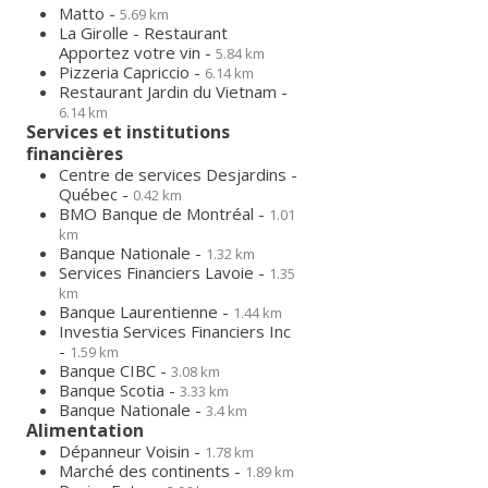
Matto -
5.69 km
La Girolle - Restaurant
Apportez votre vin -
5.84 km
Pizzeria Capriccio -
6.14 km
Restaurant Jardin du Vietnam -
6.14 km
Services et institutions
financières
Centre de services Desjardins -
Québec -
0.42 km
BMO Banque de Montréal -
1.01
km
Banque Nationale -
1.32 km
Services Financiers Lavoie -
1.35
km
Banque Laurentienne -
1.44 km
Investia Services Financiers Inc
-
1.59 km
Banque CIBC -
3.08 km
Banque Scotia -
3.33 km
Banque Nationale -
3.4 km
Alimentation
Dépanneur Voisin -
1.78 km
Marché des continents -
1.89 km