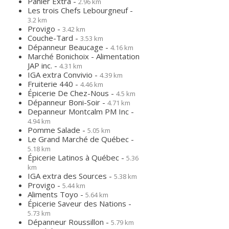
Panier Extra -
2.96 km
Les trois Chefs Lebourgneuf -
3.2 km
Provigo -
3.42 km
Couche-Tard -
3.53 km
Dépanneur Beaucage -
4.16 km
Marché Bonichoix - Alimentation
JAP inc. -
4.31 km
IGA extra Convivio -
4.39 km
Fruiterie 440 -
4.46 km
Épicerie De Chez-Nous -
4.5 km
Dépanneur Boni-Soir -
4.71 km
Depanneur Montcalm PM Inc -
4.94 km
Pomme Salade -
5.05 km
Le Grand Marché de Québec -
5.18 km
Épicerie Latinos à Québec -
5.36
km
IGA extra des Sources -
5.38 km
Provigo -
5.44 km
Aliments Toyo -
5.64 km
Épicerie Saveur des Nations -
5.73 km
Dépanneur Roussillon -
5.79 km