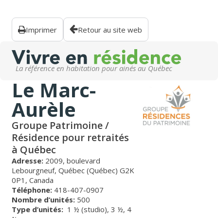
Imprimer
Retour au site web
La référence en habitation pour ainés au Québec
Le Marc-
Aurèle
Groupe Patrimoine /
Résidence pour retraités
à Québec
Adresse:
2009, boulevard
Lebourgneuf, Québec (Québec) G2K
0P1, Canada
Téléphone:
418-407-0907
Nombre d’unités:
500
Type d’unités:
1 ½ (studio),
3 ½,
4