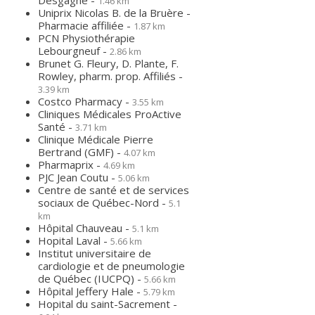
Desgagné -
1.46 km
Uniprix Nicolas B. de la Bruère -
Pharmacie affiliée -
1.87 km
PCN Physiothérapie
Lebourgneuf -
2.86 km
Brunet G. Fleury, D. Plante, F.
Rowley, pharm. prop. Affiliés -
3.39 km
Costco Pharmacy -
3.55 km
Cliniques Médicales ProActive
Santé -
3.71 km
Clinique Médicale Pierre
Bertrand (GMF) -
4.07 km
Pharmaprix -
4.69 km
PJC Jean Coutu -
5.06 km
Centre de santé et de services
sociaux de Québec-Nord -
5.1
km
Hôpital Chauveau -
5.1 km
Hopital Laval -
5.66 km
Institut universitaire de
cardiologie et de pneumologie
de Québec (IUCPQ) -
5.66 km
Hôpital Jeffery Hale -
5.79 km
Hopital du saint-Sacrement -