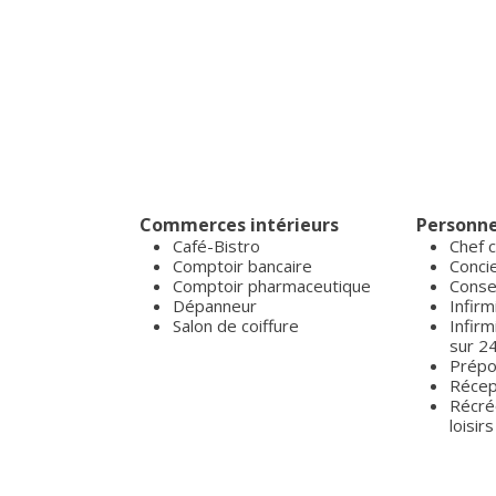
Commerces intérieurs
Personne
Café-Bistro
Chef c
Comptoir bancaire
Conci
Comptoir pharmaceutique
Conse
Dépanneur
Infirm
Salon de coiffure
Infirm
sur 24
Prépos
Récep
Récré
loisirs