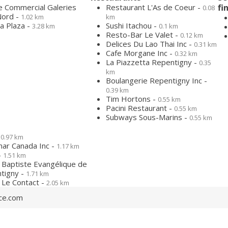
e Commercial Galeries
Restaurant L'As de Coeur -
fi
0.08
Nord -
1.02 km
km
a Plaza -
Sushi Itachou -
3.28 km
0.1 km
Resto-Bar Le Valet -
0.12 km
Delices Du Lao Thai Inc -
0.31 km
Cafe Morgane Inc -
0.32 km
La Piazzetta Repentigny -
0.35
km
Boulangerie Repentigny Inc -
0.39 km
Tim Hortons -
0.55 km
Pacini Restaurant -
0.55 km
Subways Sous-Marins -
0.55 km
-
0.97 km
mar Canada Inc -
1.17 km
-
1.51 km
e Baptiste Evangélique de
tigny -
1.71 km
 Le Contact -
2.05 km
ce.com