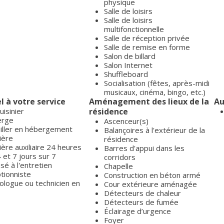
physique
Salle de loisirs
Salle de loisirs
multifonctionnelle
Salle de réception privée
Salle de remise en forme
Salon de billard
Salon Internet
Shuffleboard
Socialisation (fêtes, après-midi
musicaux, cinéma, bingo, etc.)
l à votre service
Aménagement des lieux de la
Au
uisinier
résidence
erge
Ascenceur(s)
iller en hébergement
Balançoires à l'extérieur de la
ière
résidence
ière auxiliaire 24 heures
Barres d'appui dans les
 et 7 jours sur 7
corridors
é à l'entretien
Chapelle
tionniste
Construction en béton armé
ologue ou technicien en
Cour extérieure aménagée
Détecteurs de chaleur
Détecteurs de fumée
Éclairage d’urgence
Foyer