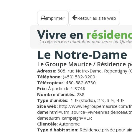
Imprimer
Retour au site web
La référence en habitation pour ainés au Québ
Le Notre-Dame
Le Groupe Maurice / Résidence p
Adresse:
505, rue Notre-Dame, Repentigny (
Téléphone:
(450) 582-9200
Télécopieur:
450-582-6730
Prix:
À partir de 1 374$
Nombre d’unités:
288
Type d’unités:
1 ½ (studio),
2 ½,
3 ½,
4 ½
Site web:
http://www.legroupemaurice.com/fr/v
dame.html#utm_source=vivreenresidence&ut
dame&utm_campaign=VER
Clientèle:
Autonome
Type d'habitation:
Résidence privée pour aî