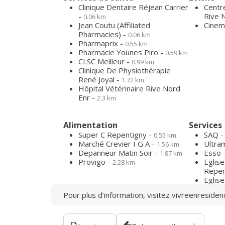
Clinique Dentaire Réjean Carrier
Centr
-
Rive 
0.06 km
Jean Coutu (Affiliated
Cinem
Pharmacies) -
0.06 km
Pharmaprix -
0.55 km
Pharmacie Younes Piro -
0.59 km
CLSC Meilleur -
0.99 km
Clinique De Physiothérapie
René Joyal -
1.72 km
Hôpital Vétérinaire Rive Nord
Enr -
2.3 km
Alimentation
Services
Super C Repentigny -
SAQ 
0.55 km
Marché Crevier I G A -
Ultra
1.56 km
Depanneur Matin Soir -
Esso 
1.87 km
Provigo -
Eglis
2.28 km
Repen
Eglise
Pour plus d’information, visitez
vivreenresiden