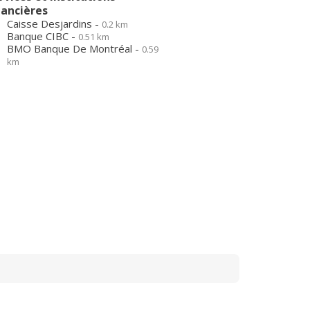
nancières
Caisse Desjardins -
0.2 km
Banque CIBC -
0.51 km
BMO Banque De Montréal -
0.59
km