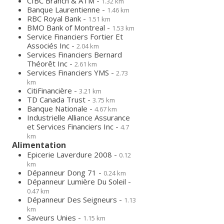
CIBC Branch & ATM -
1.32 km
Banque Laurentienne -
1.46 km
RBC Royal Bank -
1.51 km
BMO Bank of Montreal -
1.53 km
Service Financiers Fortier Et
Associés Inc -
2.04 km
Services Financiers Bernard
Théorêt Inc -
2.61 km
Services Financiers YMS -
2.73
km
CitiFinancière -
3.21 km
TD Canada Trust -
3.75 km
Banque Nationale -
4.67 km
Industrielle Alliance Assurance
et Services Financiers Inc -
4.7
km
Alimentation
Epicerie Laverdure 2008 -
0.12
km
Dépanneur Dong 71 -
0.24 km
Dépanneur Lumière Du Soleil -
0.47 km
Dépanneur Des Seigneurs -
1.13
km
Saveurs Unies -
1.15 km