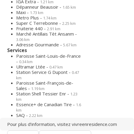
IGA Extra -
1.21 km
Dépanneur Beausoir -
1.65 km
Maxi -
1.73 km
Metro Plus -
1.74 km
Super C Terrebonne -
2.25 km
Fruiterie 440 -
2.91 km
Marché Antillais Tèt Ansanm -
3.06 km
Adresse Gourmande -
5.67 km
Services
Paroisse Saint-Louis-de-France
-
0.34 km
Ultramar Ltée -
0.47 km
Station Service G Dupont -
0.47
km
Paroisse Saint-François-de-
Sales -
1.19 km
Station Shell Tessier Enr -
1.23
km
Essence+ de Canadian Tire -
1.6
km
SAQ -
2.22 km
Pour plus d’information, visitez
vivreenresidence.com