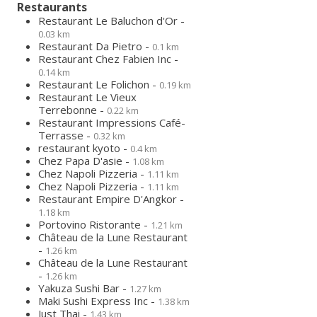
Restaurants
Restaurant Le Baluchon d'Or -
0.03 km
Restaurant Da Pietro -
0.1 km
Restaurant Chez Fabien Inc -
0.14 km
Restaurant Le Folichon -
0.19 km
Restaurant Le Vieux
Terrebonne -
0.22 km
Restaurant Impressions Café-
Terrasse -
0.32 km
restaurant kyoto -
0.4 km
Chez Papa D'asie -
1.08 km
Chez Napoli Pizzeria -
1.11 km
Chez Napoli Pizzeria -
1.11 km
Restaurant Empire D'Angkor -
1.18 km
Portovino Ristorante -
1.21 km
Château de la Lune Restaurant
-
1.26 km
Château de la Lune Restaurant
-
1.26 km
Yakuza Sushi Bar -
1.27 km
Maki Sushi Express Inc -
1.38 km
Just Thai -
1.43 km