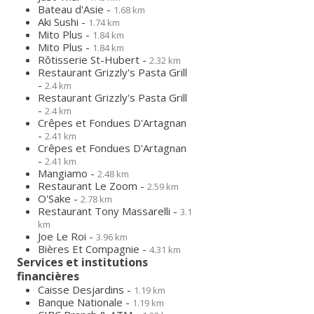
Bateau d'Asie -
1.68 km
Aki Sushi -
1.74 km
Mito Plus -
1.84 km
Mito Plus -
1.84 km
Rôtisserie St-Hubert -
2.32 km
Restaurant Grizzly's Pasta Grill
-
2.4 km
Restaurant Grizzly's Pasta Grill
-
2.4 km
Crêpes et Fondues D'Artagnan
-
2.41 km
Crêpes et Fondues D'Artagnan
-
2.41 km
Mangiamo -
2.48 km
Restaurant Le Zoom -
2.59 km
O'Sake -
2.78 km
Restaurant Tony Massarelli -
3.1
km
Joe Le Roi -
3.96 km
Bières Et Compagnie -
4.31 km
Services et institutions
financières
Caisse Desjardins -
1.19 km
Banque Nationale -
1.19 km