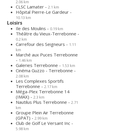
2.06 km
CLSC Lamater -
2.1 km
Hôpital Pierre-Le Gardeur -
10.13 km
Loisirs
Ile des Moulins -
0.19 km
Théâtre du Vieux-Terrebonne -
0.2 km
Carrefour des Seigneurs -
1.11
km
Marché aux Puces Terrebonne
-
1.46 km
Galeries Terrebonne -
1.53 km
Cinéma Guzzo - Terrebonne -
2.08 km
Les Complexes Sportifs
Terrebonne -
2.17 km
Méga-Plex Terrebonne 14
(IMAX) -
2.3 km
Nautilus Plus Terrebonne -
2.71
km
Groupe Plein Air Terrebonne
(GPAT) -
2.99 km
Club de Golf Le Versant Inc -
5.98 km