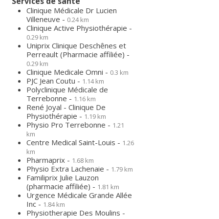
Services de santé
Clinique Médicale Dr Lucien
Villeneuve -
0.24 km
Clinique Active Physiothérapie -
0.29 km
Uniprix Clinique Deschênes et
Perreault (Pharmacie affiliée) -
0.29 km
Clinique Medicale Omni -
0.3 km
PJC Jean Coutu -
1.14 km
Polyclinique Médicale de
Terrebonne -
1.16 km
René Joyal - Clinique De
Physiothérapie -
1.19 km
Physio Pro Terrebonne -
1.21
km
Centre Medical Saint-Louis -
1.26
km
Pharmaprix -
1.68 km
Physio Extra Lachenaie -
1.79 km
Familiprix Julie Lauzon
(pharmacie affiliée) -
1.81 km
Urgence Médicale Grande Allée
Inc -
1.84 km
Physiotherapie Des Moulins -