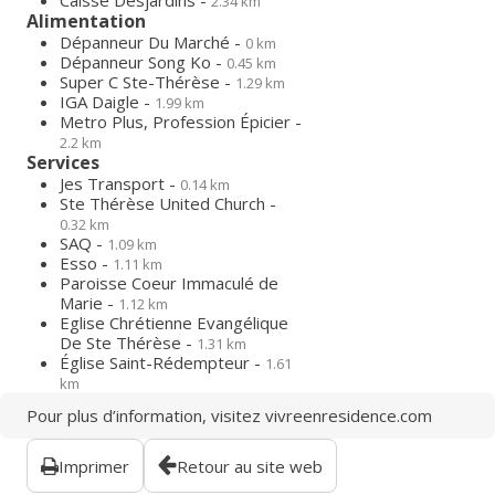
Caisse Desjardins -
2.34 km
Alimentation
Dépanneur Du Marché -
0 km
Dépanneur Song Ko -
0.45 km
Super C Ste-Thérèse -
1.29 km
IGA Daigle -
1.99 km
Metro Plus, Profession Épicier -
2.2 km
Services
Jes Transport -
0.14 km
Ste Thérèse United Church -
0.32 km
SAQ -
1.09 km
Esso -
1.11 km
Paroisse Coeur Immaculé de
Marie -
1.12 km
Eglise Chrétienne Evangélique
De Ste Thérèse -
1.31 km
Église Saint-Rédempteur -
1.61
km
Pour plus d’information, visitez
vivreenresidence.com
Imprimer
Retour au site web