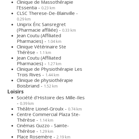
Clinique de Massothérapie
l'Essentia -
0.23 km
CLSC Therese-De-Blainville -
0.29 km
Uniprix Éric Sansregret
(Pharmacie affiliée) -
0.33 km
Jean Coutu (Affiliated
Pharmacies) -
1.04 km
Clinique Vétérinaire Ste
Thérèse -
1.1 km
Jean Coutu (Affiliated
Pharmacies) -
1.27 km
Clinique de Physiothérapie Les
Trois Rives -
1.44 km
Clinique de physiothérapie
Boisbriand -
1.52 km
Loisirs
Société d'Histoire des Mille-Iles
-
0.39 km
Théâtre Lionel-Groulx -
0.74 km
Centre Commercial Plaza Ste-
Thérèse -
1.14 km
Cinémas Guzzo - Sainte-
Thérèse -
1.29 km
Place Rosemère -
2.19 km