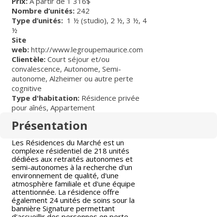
Prix:
À partir de 1 316$
Nombre d’unités:
242
Type d’unités:
1 ½ (studio),
2 ½,
3 ½,
4
½
Site
web:
http://www.legroupemaurice.com
Clientèle:
Court séjour et/ou
convalescence
,
Autonome
,
Semi-
autonome
,
Alzheimer ou autre perte
cognitive
Type d'habitation:
Résidence privée
pour aînés
,
Appartement
Présentation
Les Résidences du Marché est un
complexe résidentiel de 218 unités
dédiées aux retraités autonomes et
semi-autonomes à la recherche d'un
environnement de qualité, d'une
atmosphère familiale et d'une équipe
attentionnée. La résidence offre
également 24 unités de soins sour la
bannière Signature permettant
d'accueillir des personnes en perte