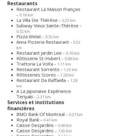
Restaurants
Restaurant La Maison François
-
0.16 km
La Villa Ste Thérèse -
0.25 km
Subway Vieux Sainte-Thérèse -
0.32 km
Pizza Welat -
0.35 km
Anna Pizzeria Restaurant -
0.52
km
Restaurant Jardin Lee -
0.76 km
Rôtisserie St-Hubert -
0.89 km
Trattoria La Volta -
1.11 km
Restaurant Sorrento -
1.25 km
Rôtisseries Scores -
1.28 km
Restaurant Da Raffaella -
1.28
km
A La Japonaise Expérience
Teriyaki -
2.31 km
Services et institutions
financières
BMO Bank Of Montreal -
0.27 km
Royal Bank -
0.41 km
Caisse Desjardins -
0.46 km
Caisse Desjardins -
1.65 km