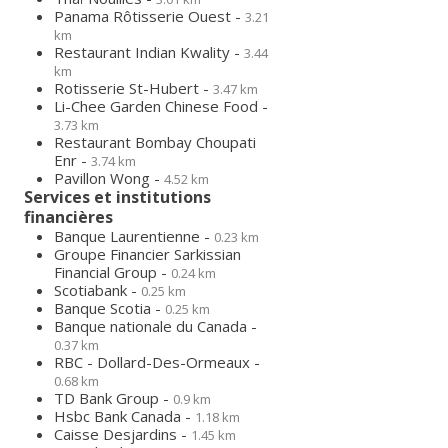
Panama Rôtisserie Ouest -
3.21
km
Restaurant Indian Kwality -
3.44
km
Rotisserie St-Hubert -
3.47 km
Li-Chee Garden Chinese Food -
3.73 km
Restaurant Bombay Choupati
Enr -
3.74 km
Pavillon Wong -
4.52 km
Services et institutions
financières
Banque Laurentienne -
0.23 km
Groupe Financier Sarkissian
Financial Group -
0.24 km
Scotiabank -
0.25 km
Banque Scotia -
0.25 km
Banque nationale du Canada -
0.37 km
RBC - Dollard-Des-Ormeaux -
0.68 km
TD Bank Group -
0.9 km
Hsbc Bank Canada -
1.18 km
Caisse Desjardins -
1.45 km