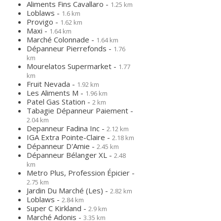
Aliments Fins Cavallaro -
1.25 km
Loblaws -
1.6 km
Provigo -
1.62 km
Maxi -
1.64 km
Marché Colonnade -
1.64 km
Dépanneur Pierrefonds -
1.76
km
Mourelatos Supermarket -
1.77
km
Fruit Nevada -
1.92 km
Les Aliments M -
1.96 km
Patel Gas Station -
2 km
Tabagie Dépanneur Paiement -
2.04 km
Depanneur Fadina Inc -
2.12 km
IGA Extra Pointe-Claire -
2.18 km
Dépanneur D'Amie -
2.45 km
Dépanneur Bélanger XL -
2.48
km
Metro Plus, Profession Épicier -
2.75 km
Jardin Du Marché (Les) -
2.82 km
Loblaws -
2.84 km
Super C Kirkland -
2.9 km
Marché Adonis -
3.35 km