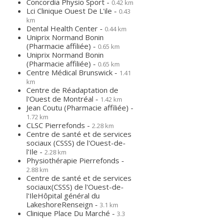
Concordia Physio Sport -
0.42 km
Lci Clinique Ouest De L'ile -
0.43
km
Dental Health Center -
0.44 km
Uniprix Normand Bonin
(Pharmacie affiliée) -
0.65 km
Uniprix Normand Bonin
(Pharmacie affiliée) -
0.65 km
Centre Médical Brunswick -
1.41
km
Centre de Réadaptation de
l'Ouest de Montréal -
1.42 km
Jean Coutu (Pharmacie affiliée) -
1.72 km
CLSC Pierrefonds -
2.28 km
Centre de santé et de services
sociaux (CSSS) de l'Ouest-de-
l'Ile -
2.28 km
Physiothérapie Pierrefonds -
2.88 km
Centre de santé et de services
sociaux(CSSS) de l'Ouest-de-
l'IleHôpital général du
LakeshoreRenseign -
3.1 km
Clinique Place Du Marché -
3.3