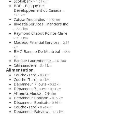
Scotiabank -
1.61 km
BDC - Banque de
Développement du Canada -
1.61 km
Caisse Desjardins -
1.72 km
Investia Services Financiers Inc
-
2.12 km
Raymond Chabot Pointe-Claire
-
2.31 km
Macleod Financial Services -
2.57
km
BMO Banque De Montréal -
2.58
km
Banque Laurentienne -
2.63 km
CitiFinancière -
3.41 km
Alimentation
Couche-Tard -
0.2 km
Couche-Tard -
0.2 km
Dépanneur 7 Jours -
0.22 km
Dépanneur 7 Jours -
0.23 km
Aliments Alasko -
0.44 km
Dépanneur Bonisoir -
0.65 km
Dépanneur Bonisoir -
0.66 km
Couche-Tard -
0.94 km
Depanneur Fairview -
1.17 km