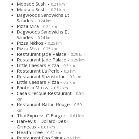
Moosoo Sushi -
0.21 km
Moosoo Sushi -
0.21 km
Dagwoods Sandwichs Et
Salades -
0.24 km
Pizza Mira -
0.24 km
Dagwoods Sandwichs Et
Salades -
0.24 km
Pizza Nikkos -
0.25 km
Pizza Mira -
0.25 km
Restaurant Jade Palace -
0.29 km
Restaurant Jade Palace -
0.29 km
Little Caesars Pizza -
0.3 km
Restaurant La Perle -
0.3 km
Restaurant Suzushi Inc -
0.3 km
Little Caesars Pizza -
0.3 km
Enoteca Mozza -
0.52 km
Casa Grecque Restaurant -
0.56
km
Restaurant Bâton Rouge -
0.59
km
Thai Express O'Burger -
0.61 km
Harvey's - Dollard-Des-
Ormeaux -
0.61 km
Health Tree -
0.62 km
Restaurant Foo Shing -
0.63 km