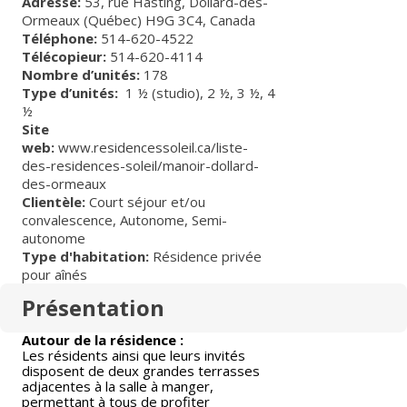
Adresse:
53, rue Hasting, Dollard-des-
Ormeaux (Québec) H9G 3C4, Canada
Téléphone:
514-620-4522
Télécopieur:
514-620-4114
Nombre d’unités:
178
Type d’unités:
1 ½ (studio),
2 ½,
3 ½,
4
½
Site
web:
www.residencessoleil.ca/liste-
des-residences-soleil/manoir-dollard-
des-ormeaux
Clientèle:
Court séjour et/ou
convalescence
,
Autonome
,
Semi-
autonome
Type d'habitation:
Résidence privée
pour aînés
Présentation
Autour de la résidence :
Les résidents ainsi que leurs invités
disposent de deux grandes terrasses
adjacentes à la salle à manger,
permettant à tous de profiter