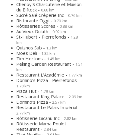
Chenoy'S Charcuterie et Maison
du Bifteck -
0.68 km
Sucré Salé Crêperie Inc -
0.76 km
Ristorante Oggi -
0.79 km
Rôtisseries Scores -
0.88 km
Au Vieux Duluth -
0.92 km
St-Hubert - Pierrefonds -
1.28
km
Quiznos Sub -
1.3 km
Moes Deli -
1.32 km
Tim Hortons -
1.45 km
Peking Garden Restaurant -
1.51
km
Restaurant L'Académie -
1.77 km
Domino's Pizza - Pierrefonds -
1.78 km
Pizza Hut -
1.79 km
Restaurant King Palace -
2.09 km
Domino's Pizza -
2.57 km
Restaurant Le Palais Impérial -
2.77 km
Rôtisserie Gicanu Inc -
2.82 km
Rôtisserie Mama Poulet
Restaurant -
2.84 km
Thaï Nouilles -
3.01 km