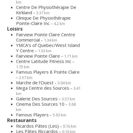
km
Centre De Physiothérapie De
Kirkland -
3.37 km
Clinique De Physiothérapie
Pointe-Claire Inc -
4.2 km
Loisirs
Fairview Pointe Claire Centre
Commercial -
1.34 km
YMCA's of Quebec/West Island
Y Centre -
1.53 km
Fairview Pointe Claire -
1.71 km
Centre Latitude Fitness Inc -
1.75 km
Famous Players 8 Pointe Claire
-
2.57 km
Marche de l'Ouest -
3.04 km
Mega Centre des Sources -
3.41
km
Galerie Des Sources -
3.57 km
Cinema Des Sources 10 -
3.68
km
Famous Players -
5.63 km
Restaurants
Ricardos Pâtes (Les) -
0.16 km
Les Pâtes Riccardos -
0.16 km