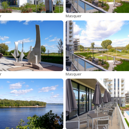
r
Masquer
r
Masquer