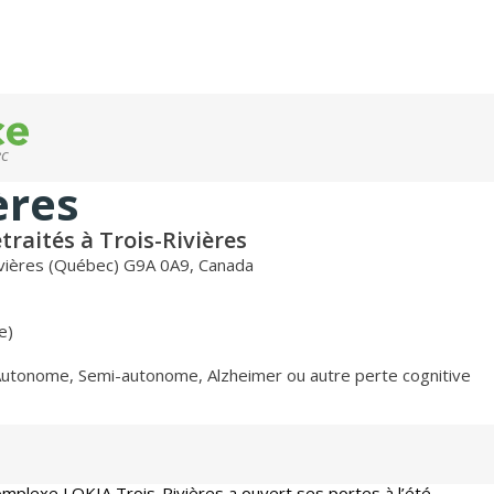
ec
ères
raités à Trois-Rivières
vières (Québec) G9A 0A9, Canada
e)
Autonome
,
Semi-autonome
,
Alzheimer ou autre perte cognitive
omplexe LOKIA Trois-Rivières a ouvert ses portes à l’été