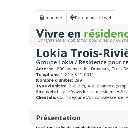
Imprimer
Retour au site web
La référence en habitation pour ainés au Québ
Lokia Trois-Rivi
Groupe Lokia / Résidence pour ret
Adresse:
800, avenue des Draveurs, Trois-Ri
Téléphone:
1-819-841-0011
Nombre d’unités:
289
Type d’unités:
2 ½,
3 ½,
4 ½,
Chambre (simpl
Site web:
https://www.lokia.ca/residences/trv
Clientèle:
Court séjour et/ou convalescence
,
Présentation
Situé tout près de l’amphithéâtre Cogeco, le c