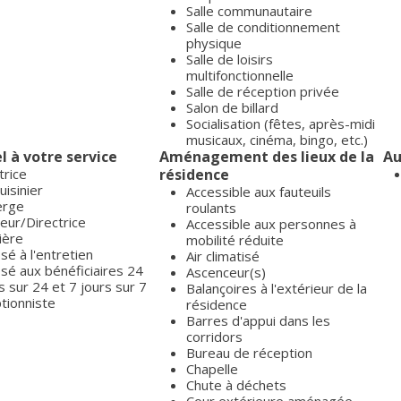
Salle communautaire
Salle de conditionnement
physique
Salle de loisirs
multifonctionnelle
Salle de réception privée
Salon de billard
Socialisation (fêtes, après-midi
musicaux, cinéma, bingo, etc.)
l à votre service
Aménagement des lieux de la
Au
trice
résidence
uisinier
Accessible aux fauteuils
erge
roulants
eur/Directrice
Accessible aux personnes à
ière
mobilité réduite
é à l'entretien
Air climatisé
sé aux bénéficiaires 24
Ascenceur(s)
 sur 24 et 7 jours sur 7
Balançoires à l'extérieur de la
tionniste
résidence
Barres d'appui dans les
corridors
Bureau de réception
Chapelle
Chute à déchets