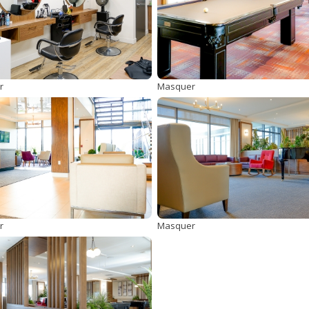
r
Masquer
r
Masquer