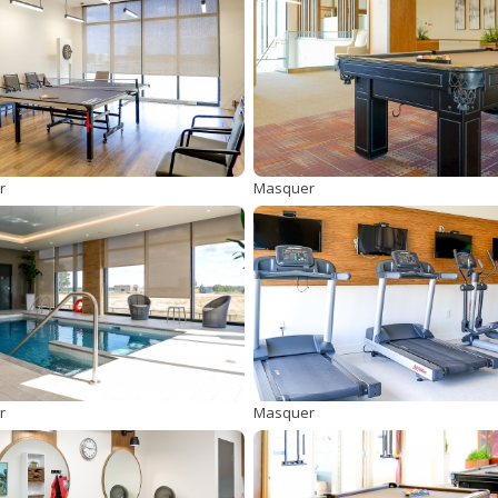
r
Masquer
r
Masquer