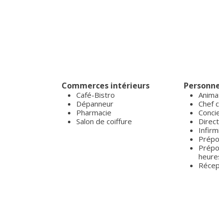
Commerces intérieurs
Personne
Café-Bistro
Anima
Dépanneur
Chef c
Pharmacie
Conci
Salon de coiffure
Direct
Infirm
Prépos
Prépo
heures
Récep