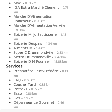
Maxi -
0.63 km
IGA Extra Marché Clément -
0.73
km
Marché D`Alimentation
Francoeur -
0.86 km
Marché D'Alimentation Verville -
0.93 km
Epicerie Mi Jo Saucisserie -
1.13
km
Epicerie Despins -
1.34 km
Aliments M -
1.4 km
Super C Drummondville -
2.33 km
Metro Drummondville -
2.47 km
Epicerie D H Fournier -
15.88 km
Services
Presbytère Saint-Frédéric -
0.13
km
SAQ -
0.65 km
Couche-Tard -
0.85 km
Petro-T -
0.85 km
Esso -
0.86 km
Gas -
1.9 km
Dépanneur Le Gourmet -
2.46
km