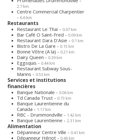
Promenades Drummondville -
2.7 km
Centre Commercial Charpentier
-
6.6 km
Restaurants
Restaurant Le Thaï -
0.07 km
Bar Café O Saint-Fred -
0.09 km
Restaurant Dara D'Asie -
0.1 km
Bistro De La Gare -
0.15 km
Bonne Vôtre (A la) -
0.21 km
Dairy Queen -
0.39 km
Eggsquis -
0.44 km
Restaurant Subway Sous-
Marins -
0.53 km
Services et institutions
financières
Banque Nationale -
0.06 km
Td Canada Trust -
0.73 km
Banque Laurentienne du
Canada -
1.17 km
RBC - Drummondville -
1.42 km
Banque Laurentienne -
2.31 km
Alimentation
Dépanneur Centre Ville -
0.41 km
Dépanneur Hériot -
0.46 km