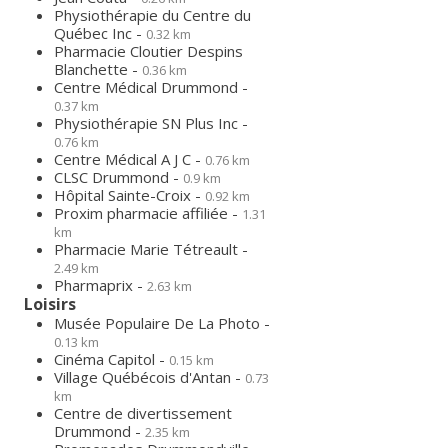
Physiothérapie du Centre du
Québec Inc -
0.32 km
Pharmacie Cloutier Despins
Blanchette -
0.36 km
Centre Médical Drummond -
0.37 km
Physiothérapie SN Plus Inc -
0.76 km
Centre Médical A J C -
0.76 km
CLSC Drummond -
0.9 km
Hôpital Sainte-Croix -
0.92 km
Proxim pharmacie affiliée -
1.31
km
Pharmacie Marie Tétreault -
2.49 km
Pharmaprix -
2.63 km
Loisirs
Musée Populaire De La Photo -
0.13 km
Cinéma Capitol -
0.15 km
Village Québécois d'Antan -
0.73
km
Centre de divertissement
Drummond -
2.35 km