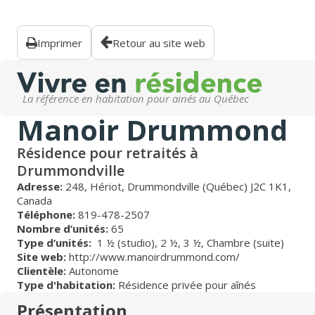
Imprimer
Retour au site web
La référence en habitation pour ainés au Québec
Manoir Drummond
Résidence pour retraités à
Drummondville
Adresse:
248, Hériot, Drummondville (Québec) J2C 1K1,
Canada
Téléphone:
819-478-2507
Nombre d’unités:
65
Type d’unités:
1 ½ (studio),
2 ½,
3 ½,
Chambre (suite)
Site web:
http://www.manoirdrummond.com/
Clientèle:
Autonome
Type d'habitation:
Résidence privée pour aînés
Présentation