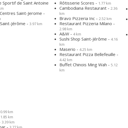
 Sportif de Saint Antoine
Rôtisserie Scores -
1.77 km
Cambodiana Restaurant -
 km
2.36
Centres Saint-Jerome -
km
Bravo Pizzeria Inc -
m
2.52 km
 Saint-Jérôme -
Restaurant Pizzeria Milano -
3.97 km
2.98 km
A&W -
4 km
Sushi Shop Saint-Jérôme -
4.16
km
Maserio -
4.25 km
Restaurant Pizza Bellefeuille -
4.42 km
Buffet Chinois Ming Wah -
5.12
km
-
0.99 km
-
1.85 km
-
3.39 km
mar -
3.77 km