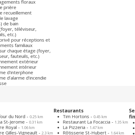
gements floraux
e prière
e recueillement
de lavage
s) de bain
(foyer, téléviseur,
ls, etc.)
privé pour réceptions et
ments familiaux
sur chaque étage (foyer,
seur, fauteuils, etc.)
onnement extérieur
onnement intérieur
me d'interphone
me d’alarme d’incendie
sse
Restaurants
Se
four du Nord -
Tim Hortons -
fi
0.25 km
0.45 km
a St-Jerome -
Restaurant La Focaccia -
0.31 km
1.35 km
re Royal -
La Pizzeria -
1.06 km
1.47 km
e Gilles-Vigneault -
Rôtisserie St-Hubert -
2.3 km
1.64 km