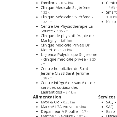
Familiprix -
Centre
0.62 km
Clinique Médicale St-Jérôme -
-
3.63
Smart
1.32 km
Clinique Médicale St-Jérôme -
3.81 k
Kinzo
1.32 km
Centre De Physiothérapie La
Source -
1.35 km
Clinique de physiothérapie de
Martigny -
1.61 km
Clinique Médicale Privée Dr
Monette -
1.71 km
Urgence Polyclinique St-Jerome
- clinique médicale privée -
3.25
km
Centre hospitalier de Saint-
Jérôme CISSS Saint-Jérôme -
3.38 km
Centre intégré de santé et de
services sociaux des
Laurentides -
3.4 km
Alimentation
Services
Maxi & Cie -
SAQ 
0.25 km
Marché IGA extra -
SAQ 
0.6 km
Dépanneur A Plouffe -
Esso 
0.7 km
Marché 5 Saveurs -
Ultra
0.92 km