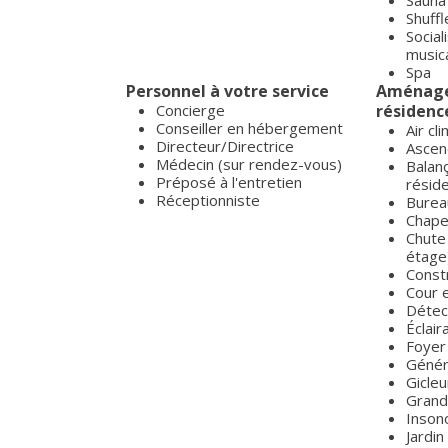
Sauna
Shuff
Social
musica
Spa
Personnel à votre service
Aménagem
Concierge
résidenc
Conseiller en hébergement
Air cl
Directeur/Directrice
Ascen
Médecin (sur rendez-vous)
Balanç
Préposé à l'entretien
résid
Réceptionniste
Burea
Chape
Chute
étage
Const
Cour 
Détec
Éclai
Foyer
Génér
Gicleu
Grande
Inson
Jardin