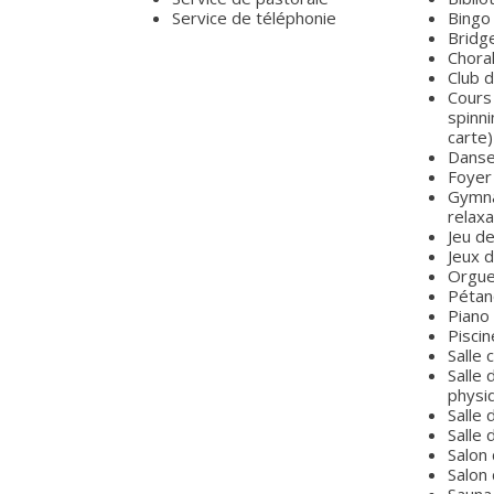
Service de téléphonie
Bingo
Bridg
Chora
Club 
Cours
spinni
carte)
Danse
Foyer
Gymna
relaxa
Jeu de
Jeux 
Orgu
Pétan
Piano
Piscin
Salle
Salle
physi
Salle 
Salle 
Salon 
Salon