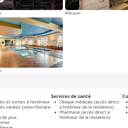
r
Masquer
r
Services de santé
Co
tés et sorties à l’extérieur
Clinique médicale (accès direct
tés variées (selon l’horaire
à l’intérieur de la résidence)
)
Pharmacie (accès direct à
) de jeux
l’intérieur de la résidence)
forme
othèque