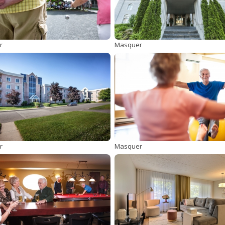
r
Masquer
r
Masquer