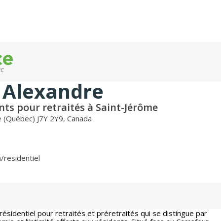
ec
 Alexandre
ts pour retraités à Saint-Jérôme
e (Québec) J7Y 2Y9, Canada
/residentiel
ésidentiel pour retraités et préretraités qui se distingue par