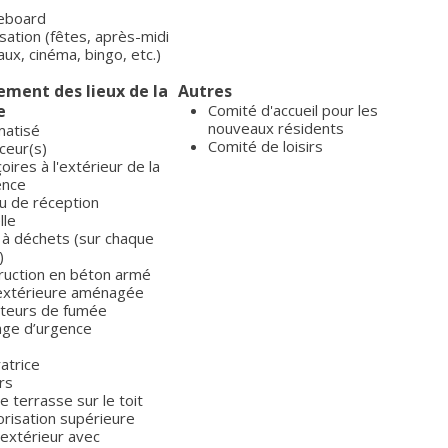
leboard
isation (fêtes, après-midi
ux, cinéma, bingo, etc.)
ent des lieux de la
Autres
e
Comité d'accueil pour les
nouveaux résidents
imatisé
Comité de loisirs
ceur(s)
oires à l'extérieur de la
ence
u de réception
lle
 à déchets (sur chaque
)
ruction en béton armé
extérieure aménagée
teurs de fumée
rage d’urgence
atrice
rs
 terrasse sur le toit
orisation supérieure
 extérieur avec