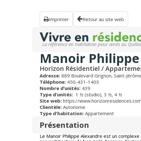
Imprimer
Retour au site web
La référence en habitation pour ainés au Québ
Manoir Philippe
Horizon Résidentiel / Appartemen
Adresse:
889 Boulevard Grignon, Saint-Jérôm
Téléphone:
450-431-1403
Nombre d’unités:
439
Type d’unités:
1 ½ (studio),
3 ½,
4 ½
Site web:
https://www.horizonresidences.com
Clientèle:
Autonome
Type d'habitation:
Appartement
Présentation
Le Manoir Philippe Alexandre est un complexe r