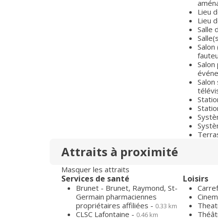
aména
Lieu d
Lieu d
Salle 
Salle(
Salon 
fauteui
Salon 
événe
Salon 
télévi
Stati
Stati
Systè
Systè
Terra
Attraits à proximité
Masquer les attraits
Services de santé
Loisirs
Brunet - Brunet, Raymond, St-
Carre
Germain pharmaciennes
Cinem
propriétaires affiliées -
Theat
0.33 km
CLSC Lafontaine -
Théâtr
0.46 km