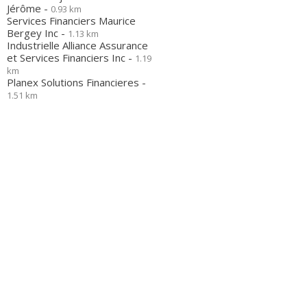
Jérôme -
0.93 km
Services Financiers Maurice
Bergey Inc -
1.13 km
Industrielle Alliance Assurance
et Services Financiers Inc -
1.19
km
Planex Solutions Financieres -
1.51 km