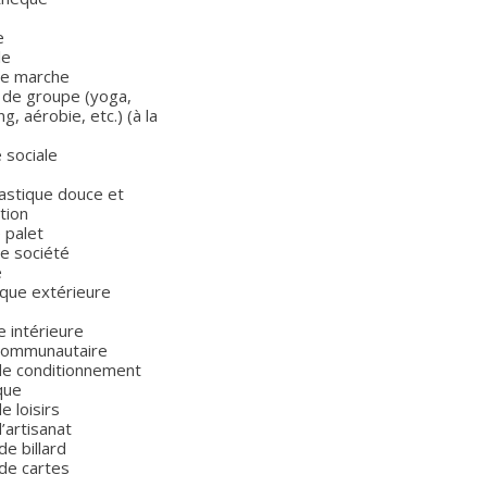
e
le
de marche
 de groupe (yoga,
ng, aérobie, etc.) (à la
 sociale
stique douce et
tion
 palet
de société
e
que extérieure
e intérieure
 communautaire
 de conditionnement
que
de loisirs
d’artisanat
de billard
 de cartes