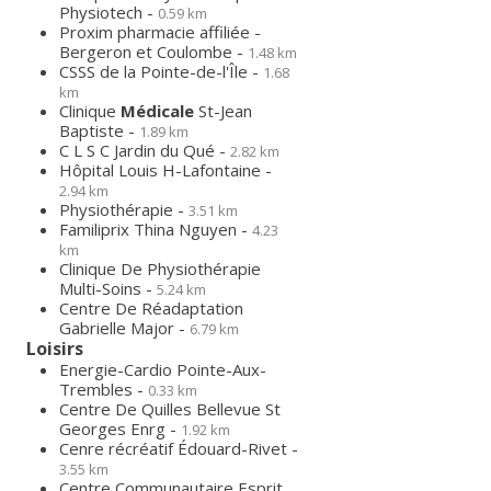
Physiotech -
0.59 km
Proxim pharmacie affiliée -
Bergeron et Coulombe -
1.48 km
CSSS de la Pointe-de-l'Île -
1.68
km
Clinique
Médicale
St-Jean
Baptiste -
1.89 km
C L S C Jardin du Qué -
2.82 km
Hôpital Louis H-Lafontaine -
2.94 km
Physiothérapie -
3.51 km
Familiprix Thina Nguyen -
4.23
km
Clinique De Physiothérapie
Multi-Soins -
5.24 km
Centre De Réadaptation
Gabrielle Major -
6.79 km
Loisirs
Energie-Cardio Pointe-Aux-
Trembles -
0.33 km
Centre De Quilles Bellevue St
Georges Enrg -
1.92 km
Cenre récréatif Édouard-Rivet -
3.55 km
Centre Communautaire Esprit