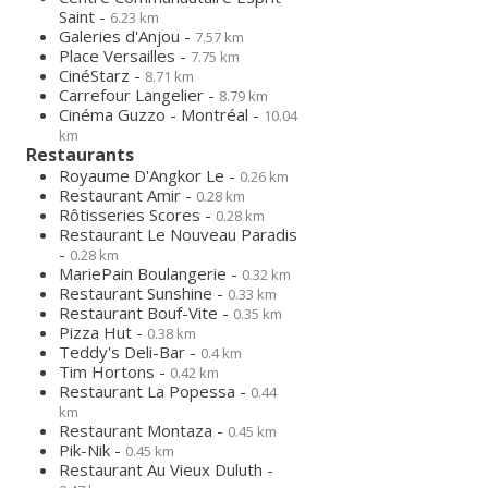
Saint -
6.23 km
Galeries d'Anjou -
7.57 km
Place Versailles -
7.75 km
CinéStarz -
8.71 km
Carrefour Langelier -
8.79 km
Cinéma Guzzo - Montréal -
10.04
km
Restaurants
Royaume D'Angkor Le -
0.26 km
Restaurant Amir -
0.28 km
Rôtisseries Scores -
0.28 km
Restaurant Le Nouveau Paradis
-
0.28 km
MariePain Boulangerie -
0.32 km
Restaurant Sunshine -
0.33 km
Restaurant Bouf-Vite -
0.35 km
Pizza Hut -
0.38 km
Teddy's Deli-Bar -
0.4 km
Tim Hortons -
0.42 km
Restaurant La Popessa -
0.44
km
Restaurant Montaza -
0.45 km
Pik-Nik -
0.45 km
Restaurant Au Vieux Duluth -