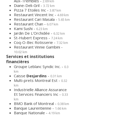
Aux-Trembles -
2.69 km
Diane-Deli-Gril -
3.72 km
Pizza 7 Etoiles Inc -
3.87 km
Restaurant Vincent Inc -
4.69 km
Restaurant Cari Masala -
5.65 km
Restaurant Chan -
6.07 km
Kami Sushi -
6.23 km
Jardin De L'Orchidée -
6.32 km
St-Hubert Express -
7.24 km
Coq-O-Bec Rotisserie -
7.32 km
Restaurant Vinnie Gambini -
10.02 km
Services et institutions
financières
Groupe Leblanc Syndic Inc. -
0.3
km
Caisse
Desjardins
-
0.31 km
Multi-prets Montreal Est -
0.32
km
Industrielle Alliance Assurance
Et Services Financiers Inc -
0.33
km
BMO Bank of Montreal -
0.38 km
Banque Laurentienne -
1.66 km
Banque Nationale -
4.19 km