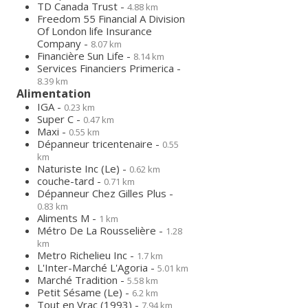
TD Canada Trust -
4.88 km
Freedom 55 Financial A Division
Of London life Insurance
Company -
8.07 km
Financière Sun Life -
8.14 km
Services Financiers Primerica -
8.39 km
Alimentation
IGA -
0.23 km
Super C -
0.47 km
Maxi -
0.55 km
Dépanneur tricentenaire -
0.55
km
Naturiste Inc (Le) -
0.62 km
couche-tard -
0.71 km
Dépanneur Chez Gilles Plus -
0.83 km
Aliments M -
1 km
Métro De La Rousselière -
1.28
km
Metro Richelieu Inc -
1.7 km
L'Inter-Marché L'Agoria -
5.01 km
Marché Tradition -
5.58 km
Petit Sésame (Le) -
6.2 km
Tout en Vrac (1993) -
7.94 km