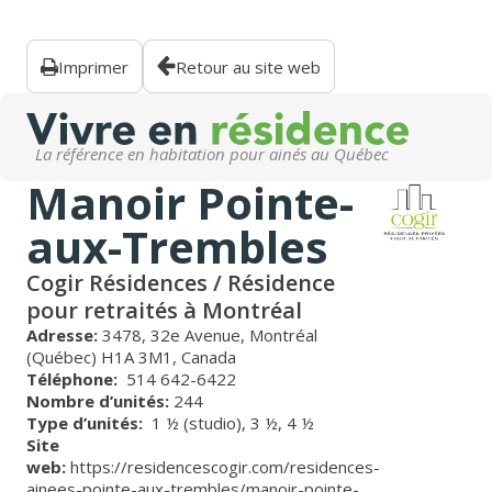
Imprimer
Retour au site web
La référence en habitation pour ainés au Québec
Manoir Pointe-
aux-Trembles
Cogir Résidences / Résidence
pour retraités à Montréal
Adresse:
3478, 32e Avenue, Montréal
(Québec) H1A 3M1, Canada
Téléphone:
514 642-6422
Nombre d’unités:
244
Type d’unités:
1 ½ (studio),
3 ½,
4 ½
Site
web:
https://residencescogir.com/residences-
ainees-pointe-aux-trembles/manoir-pointe-