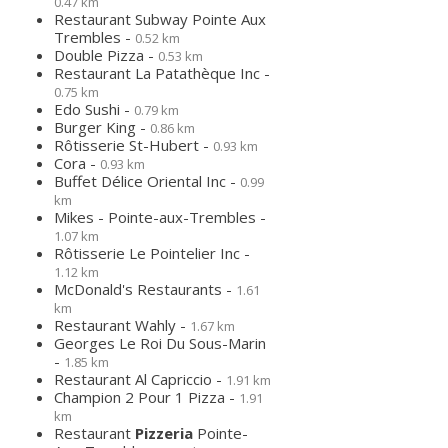
0.47 km
Restaurant Subway Pointe Aux
Trembles -
0.52 km
Double Pizza -
0.53 km
Restaurant La Patathèque Inc -
0.75 km
Edo Sushi -
0.79 km
Burger King -
0.86 km
Rôtisserie St-Hubert -
0.93 km
Cora -
0.93 km
Buffet Délice Oriental Inc -
0.99
km
Mikes - Pointe-aux-Trembles -
1.07 km
Rôtisserie Le Pointelier Inc -
1.12 km
McDonald's Restaurants -
1.61
km
Restaurant Wahly -
1.67 km
Georges Le Roi Du Sous-Marin
-
1.85 km
Restaurant Al Capriccio -
1.91 km
Champion 2 Pour 1 Pizza -
1.91
km
Restaurant
Pizzeria
Pointe-