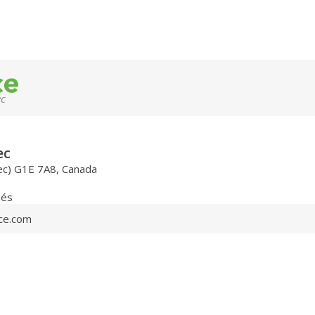
ec
a
ec
ec) G1E 7A8, Canada
nés
ce.com