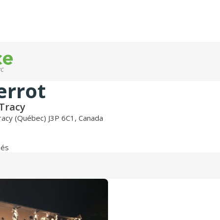
ec
errot
-Tracy
Tracy (Québec) J3P 6C1, Canada
nés