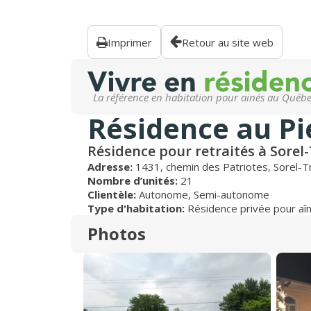
Imprimer
Retour au site web
La référence en habitation pour ainés au Québ
Résidence au Pi
Résidence pour retraités à Sorel
Adresse:
1431, chemin des Patriotes, Sorel-
Nombre d’unités:
21
Clientèle:
Autonome
,
Semi-autonome
Type d'habitation:
Résidence privée pour aî
Photos