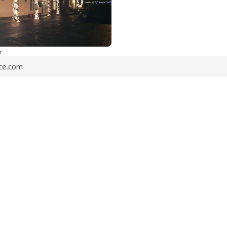
r
ce.com