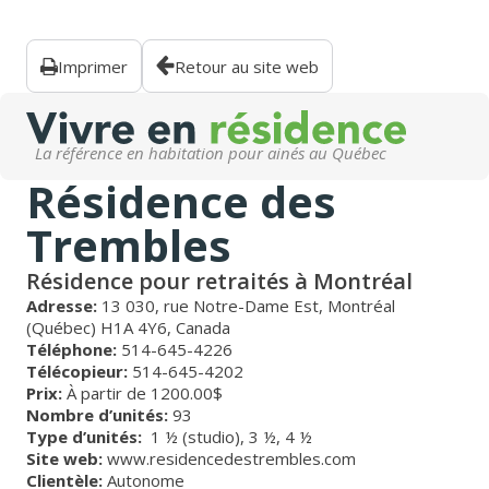
Imprimer
Retour au site web
La référence en habitation pour ainés au Québec
Résidence des
Trembles
Résidence pour retraités à Montréal
Adresse:
13 030, rue Notre-Dame Est, Montréal
(Québec) H1A 4Y6, Canada
Téléphone:
514-645-4226
Télécopieur:
514-645-4202
Prix:
À partir de 1200.00$
Nombre d’unités:
93
Type d’unités:
1 ½ (studio),
3 ½,
4 ½
Site web:
www.residencedestrembles.com
Clientèle:
Autonome