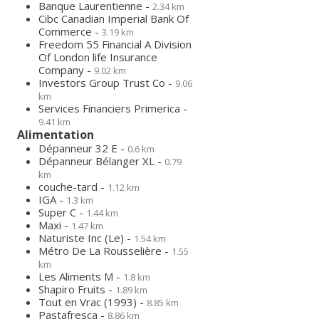
Banque Laurentienne -
2.34 km
Cibc Canadian Imperial Bank Of
Commerce -
3.19 km
Freedom 55 Financial A Division
Of London life Insurance
Company -
9.02 km
Investors Group Trust Co -
9.06
km
Services Financiers Primerica -
9.41 km
Alimentation
Dépanneur 32 E -
0.6 km
Dépanneur Bélanger XL -
0.79
km
couche-tard -
1.12 km
IGA -
1.3 km
Super C -
1.44 km
Maxi -
1.47 km
Naturiste Inc (Le) -
1.54 km
Métro De La Rousselière -
1.55
km
Les Aliments M -
1.8 km
Shapiro Fruits -
1.89 km
Tout en Vrac (1993) -
8.85 km
Pastafresca -
8.86 km