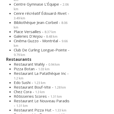
Centre Gymnase L'Équipe -
2.06
km
Cenre récréatif Édouard-Rivet -
3.49 km
Bibliothèque Jean-Corbeil -
8.06
km
Place Versailles -
8.37 km
Galeries D'Anjou -
8.48 km
Cinéma Guzzo - Montréal -
9.66
km
Club De Curling Longue-Pointe -
9.79 km
Restaurants
Restaurant Wahly -
0.94 km
Pizza Botan -
1.03 km
Restaurant La Patathèque Inc -
1.2 km
Edo Sushi -
1.23 km
Restaurant Bouf-Vite -
1.28 km
Chez Cora -
1.3 km
Rôtisseries Scores -
1.31 km
Restaurant Le Nouveau Paradis
-
1.31 km
Restaurant Pizza Hut -
1.33 km