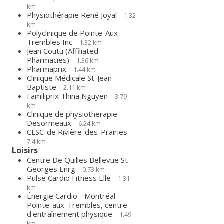
km
Physiothérapie René Joyal -
1.32
km
Polyclinique de Pointe-Aux-
Trembles Inc -
1.32 km
Jean Coutu (Affiliated
Pharmacies) -
1.36 km
Pharmaprix -
1.44 km
Clinique Médicale St-Jean
Baptiste -
2.11 km
Familiprix Thina Nguyen -
3.79
km
Clinique de physiotherapie
Desormeaux -
6.24 km
CLSC-de Rivière-des-Prairies -
7.4 km
Loisirs
Centre De Quilles Bellevue St
Georges Enrg -
0.73 km
Pulse Cardio Fitness Elle -
1.31
km
Énergie Cardio - Montréal
Pointe-aux-Trembles, centre
d'entraînement physique -
1.49
km