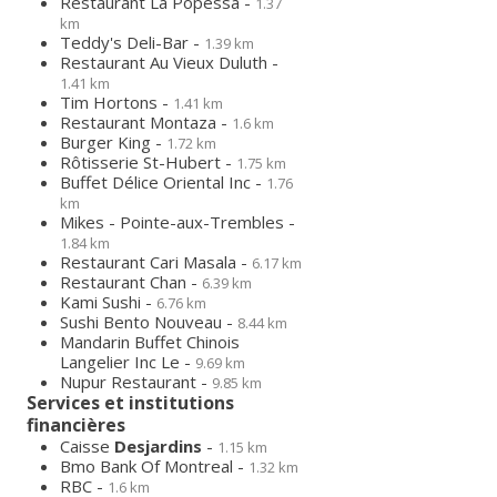
Restaurant La Popessa -
1.37
km
Teddy's Deli-Bar -
1.39 km
Restaurant Au Vieux Duluth -
1.41 km
Tim Hortons -
1.41 km
Restaurant Montaza -
1.6 km
Burger King -
1.72 km
Rôtisserie St-Hubert -
1.75 km
Buffet Délice Oriental Inc -
1.76
km
Mikes - Pointe-aux-Trembles -
1.84 km
Restaurant Cari Masala -
6.17 km
Restaurant Chan -
6.39 km
Kami Sushi -
6.76 km
Sushi Bento Nouveau -
8.44 km
Mandarin Buffet Chinois
Langelier Inc Le -
9.69 km
Nupur Restaurant -
9.85 km
Services et institutions
financières
Caisse
Desjardins
-
1.15 km
Bmo Bank Of Montreal -
1.32 km
RBC -
1.6 km