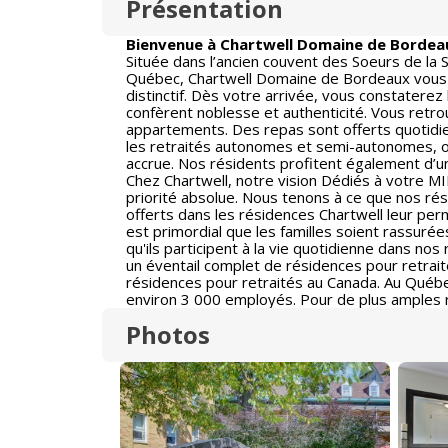
Présentation
Bienvenue à Chartwell Domaine de Bordeau
Située dans l’ancien couvent des Soeurs de la S
Québec, Chartwell Domaine de Bordeaux vous e
distinctif. Dès votre arrivée, vous constaterez l
confèrent noblesse et authenticité. Vous retr
appartements. Des repas sont offerts quotidie
les retraités autonomes et semi-autonomes, off
accrue. Nos résidents profitent également d’
Chez Chartwell, notre vision Dédiés à votre M
priorité absolue. Nous tenons à ce que nos rési
offerts dans les résidences Chartwell leur per
est primordial que les familles soient rassur
qu'ils participent à la vie quotidienne dans nos
un éventail complet de résidences pour retraité
résidences pour retraités au Canada. Au Québ
environ 3 000 employés. Pour de plus amples 
Photos