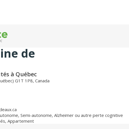
ec
ine de
ités à Québec
(Québec) G1T 1P8, Canada
deaux.ca
Autonome
,
Semi-autonome
,
Alzheimer ou autre perte cognitive
nés
,
Appartement