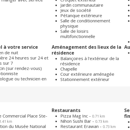
Jardin communautaire
Jeux de société
Pétanque extérieure
Salle de conditionnement
physique
Salle de loisirs
multifonctionnelle
l à votre service
Aménagement des lieux de la
Au
n de nuit
résidence
ière 24 heures sur 24 et
Balançoires à l'extérieur de la
s sur 7
résidence
in (sur rendez-vous)
Chapelle
tionniste
Cour extérieure aménagée
ologue ou technicien en
Stationnement extérieur
Restaurants
Se
e Commercial Place Ste-
Pizza Mag Inc -
fi
0.71 km
Nihon Sushi Bar -
1.41 km
0.73 km
tion du Musée National
Restaurant Erawan -
0.73 km