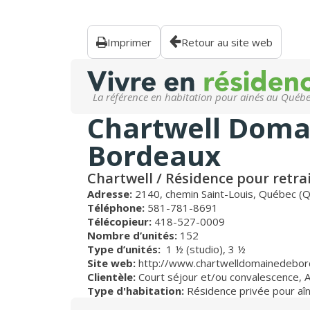
Imprimer
Retour au site web
La référence en habitation pour ainés au Québ
Chartwell Doma
Bordeaux
Chartwell / Résidence pour retra
Adresse:
2140, chemin Saint-Louis, Québec 
Téléphone:
581-781-8691
Télécopieur:
418-527-0009
Nombre d’unités:
152
Type d’unités:
1 ½ (studio),
3 ½
Site web:
http://www.chartwelldomainedebor
Clientèle:
Court séjour et/ou convalescence
,
Type d'habitation:
Résidence privée pour aî