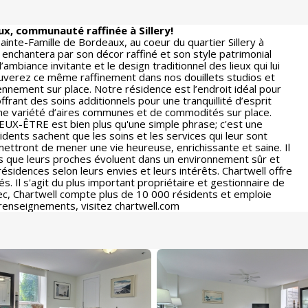
x, communauté raffinée à Sillery!
ainte-Famille de Bordeaux, au coeur du quartier Sillery à
nchantera par son décor raffiné et son style patrimonial
’ambiance invitante et le design traditionnel des lieux qui lui
ouverez ce même raffinement dans nos douillets studios et
nnement sur place. Notre résidence est l’endroit idéal pour
rant des soins additionnels pour une tranquillité d’esprit
une variété d’aires communes et de commodités sur place.
IEUX-ÊTRE est bien plus qu'une simple phrase; c'est une
dents sachent que les soins et les services qui leur sont
mettront de mener une vie heureuse, enrichissante et saine. Il
ées que leurs proches évoluent dans un environnement sûr et
 résidences selon leurs envies et leurs intérêts. Chartwell offre
s. Il s'agit du plus important propriétaire et gestionnaire de
ec, Chartwell compte plus de 10 000 résidents et emploie
renseignements, visitez chartwell.com