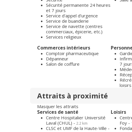
Sécurité permanente 24 heures
et 7 jours
Service d'appel d'urgence
Service de buanderie
Service de navette (centres
commerciaux, épicerie, etc.)
Services religieux
Commerces intérieurs
Personne
Comptoir pharmaceutique
Gardie
Dépanneur
Infirm
Salon de coiffure
7 jour
Médec
Récep
Récré
loisirs
Attraits à proximité
Masquer les attraits
Services de santé
Loisirs
Centre Hospitalier Université
Centr
Laval (CHUL) -
Foy -
2.2 km
CLSC et UMF de la Haute-Ville -
Fonda