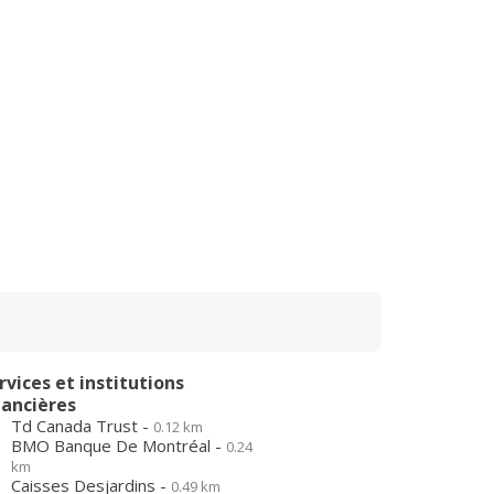
rvices et institutions
nancières
Td Canada Trust -
0.12 km
BMO Banque De Montréal -
0.24
km
Caisses Desjardins -
0.49 km