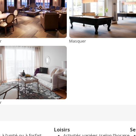
r
Masquer
r
Loisirs
Se
à l’unité ou à forfait
Activités variées (selon l’horaire