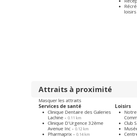
Récep
Récré
loisirs
Attraits à proximité
Masquer les attraits
Services de santé
Loisirs
Clinique Dentaire des Galeries
Notre
Lachine -
Comme
0.11 km
Clinique D'Urgence 32ème
Club 
Avenue Inc -
Musée
0.12 km
Pharmaprix -
Centr
0.14 km