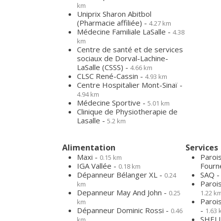
km
Uniprix Sharon Abitbol
(Pharmacie affiliée) -
4.27 km
Médecine Familiale LaSalle -
4.38
km
Centre de santé et de services
sociaux de Dorval-Lachine-
LaSalle (CSSS) -
4.66 km
CLSC René-Cassin -
4.93 km
Centre Hospitalier Mont-Sinaï -
4.94 km
Médecine Sportive -
5.01 km
Clinique de Physiotherapie de
Lasalle -
5.2 km
Alimentation
Services
Maxi -
Paroi
0.15 km
IGA Vallée -
Fourn
0.18 km
Dépanneur Bélanger XL -
SAQ 
0.24
Paroi
km
Depanneur May And John -
0.25
1.22 k
Paroi
km
Dépanneur Dominic Rossi -
-
0.46
1.63
SHELL
km