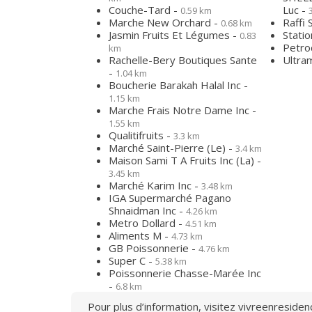
Couche-Tard -
Luc -
0.59 km
Marche New Orchard -
Raffi 
0.68 km
Jasmin Fruits Et Légumes -
Statio
0.83
Petro
km
Rachelle-Bery Boutiques Sante
Ultra
-
1.04 km
Boucherie Barakah Halal Inc -
1.15 km
Marche Frais Notre Dame Inc -
1.55 km
Qualitifruits -
3.3 km
Marché Saint-Pierre (Le) -
3.4 km
Maison Sami T A Fruits Inc (La) -
3.45 km
Marché Karim Inc -
3.48 km
IGA Supermarché Pagano
Shnaidman Inc -
4.26 km
Metro Dollard -
4.51 km
Aliments M -
4.73 km
GB Poissonnerie -
4.76 km
Super C -
5.38 km
Poissonnerie Chasse-Marée Inc
-
6.8 km
Pour plus d’information, visitez
vivreenresiden