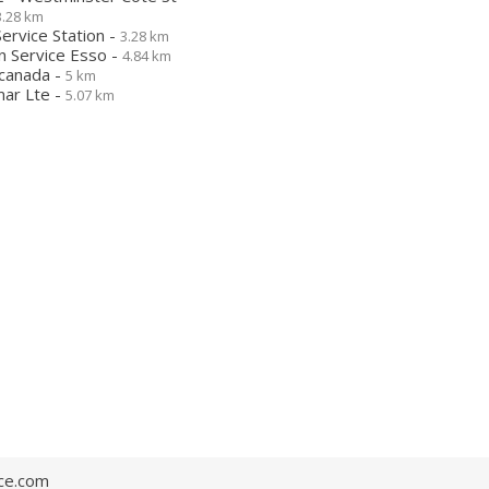
3.28 km
Service Station -
3.28 km
n Service Esso -
4.84 km
canada -
5 km
mar Lte -
5.07 km
ce.com