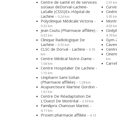
Centre de santé et de services
2.91 k
sociaux deDorval-Lachine-
Curve
LaSalle (CSSS)Ex-Hôpital de
Ciném
Lachine -
0.26 km
3.95 k
Polyclinique Médicale Victoria -
Montre
0.32 km
4.03 k
Jean Coutu (Pharmacie affiliée) -
Cinép
0.32 km
4.79 k
Clinique Radiologique De
Gym-Z
Lachine -
Caven
0.35 km
CLSC de Dorval - Lachine -
Centre
0.76
Cinem
km
Centre Médical Notre-Dame -
km
Carre
1.04 km
Centre Hospitalier De Lachine -
1.15 km
Unipharm Sami Soltan
(Pharmacie affiliée) -
1.28 km
Acupuncteure Martine Gordon -
1.61 km
Centre De Réadaptation De
L'Ouest De Montréal -
3.39 km
Familiprix Chamoun Marinis -
4.11 km
Proxim pharmacie affiliée -
4.13