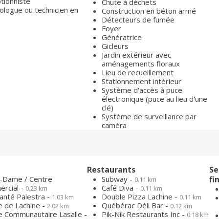
tionniste
Chute à déchets
ologue ou technicien en
Construction en béton armé
Détecteurs de fumée
Foyer
Génératrice
Gicleurs
Jardin extérieur avec
aménagements floraux
Lieu de recueillement
Stationnement intérieur
Système d'accès à puce
électronique (puce au lieu d'une
clé)
Système de surveillance par
caméra
Restaurants
Se
-Dame / Centre
Subway -
fi
0.11 km
rcial -
Café Diva -
0.23 km
0.11 km
Santé Palestra -
Double Pizza Lachine -
1.03 km
0.11 km
 de Lachine -
Québérac Déli Bar -
2.02 km
0.12 km
e Communautaire Lasalle -
Pik-Nik Restaurants Inc -
0.18 km