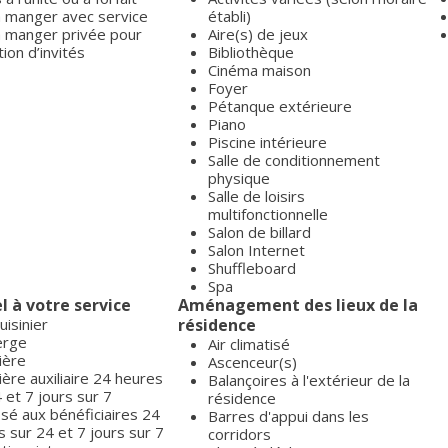
 à manger avec service
établi)
 à manger privée pour
Aire(s) de jeux
ion d’invités
Bibliothèque
Cinéma maison
Foyer
Pétanque extérieure
Piano
Piscine intérieure
Salle de conditionnement
physique
Salle de loisirs
multifonctionnelle
Salon de billard
Salon Internet
Shuffleboard
Spa
l à votre service
Aménagement des lieux de la
uisinier
résidence
erge
Air climatisé
ière
Ascenceur(s)
ière auxiliaire 24 heures
Balançoires à l'extérieur de la
 et 7 jours sur 7
résidence
sé aux bénéficiaires 24
Barres d'appui dans les
 sur 24 et 7 jours sur 7
corridors