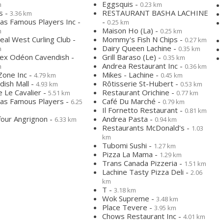
Eggsquis -
m
0.23 km
s -
RESTAURANT BASHA LACHINE
3.36 km
as Famous Players Inc -
-
0.25 km
Maison Ho (La) -
m
0.25 km
al West Curling Club -
Mommy's Fish N Chips -
0.27 km
Dairy Queen Lachine -
m
0.35 km
lex Odéon Cavendish -
Grill Baraso (Le) -
0.35 km
Andrea Restaurant Inc -
m
0.36 km
one Inc -
Mikes - Lachine -
4.79 km
0.45 km
dish Mall -
Rôtisserie St-Hubert -
4.93 km
0.53 km
 Le Cavalier -
Restaurant Orichine -
5.51 km
0.77 km
as Famous Players -
Café Du Marché -
6.25
0.79 km
Il Fornetto Restaurant -
0.81 km
four Angrignon -
Andrea Pasta -
6.33 km
0.94 km
Restaurants McDonald's -
1.03
km
Tubomi Sushi -
1.27 km
Pizza La Mama -
1.29 km
Trans Canada Pizzeria -
1.51 km
Lachine Tasty Pizza Deli -
2.06
km
T -
3.18 km
Wok Supreme -
3.48 km
Place Tevere -
3.95 km
Chows Restaurant Inc -
4.01 km