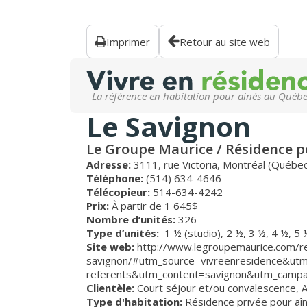
Imprimer
Retour au site web
La référence en habitation pour ainés au Québ
Le Savignon
Le Groupe Maurice / Résidence p
Adresse:
3111, rue Victoria, Montréal (Québe
Téléphone:
(514) 634-4646
Télécopieur:
514-634-4242
Prix:
À partir de 1 645$
Nombre d’unités:
326
Type d’unités:
1 ½ (studio),
2 ½,
3 ½,
4 ½,
5 
Site web:
http://www.legroupemaurice.com/re
savignon/#utm_source=vivreenresidence&ut
referents&utm_content=savignon&utm_camp
Clientèle:
Court séjour et/ou convalescence
,
Type d'habitation:
Résidence privée pour aî