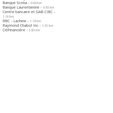
Banque Scotia -
0.64 km
Banque Laurentienne -
0.93 km
Centre bancaire et GAB CIBC -
1.16 km
RBC - Lachine -
1.19 km
Raymond Chabot Inc -
1.35 km
CitiFinancière -
5.83 km