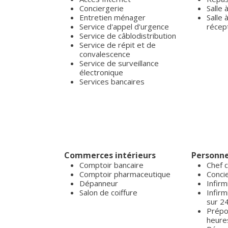
Conciergerie
Salle
Entretien ménager
Salle
Service d'appel d'urgence
récept
Service de câblodistribution
Service de répit et de
convalescence
Service de surveillance
électronique
Services bancaires
Commerces intérieurs
Personne
Comptoir bancaire
Chef c
Comptoir pharmaceutique
Conci
Dépanneur
Infirm
Salon de coiffure
Infirm
sur 24
Prépo
heures