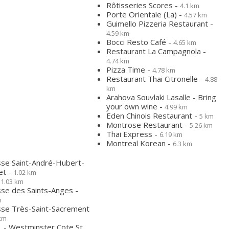
Rôtisseries Scores -
4.1 km
Porte Orientale (La) -
4.57 km
Guimello Pizzeria Restaurant -
4.59 km
Bocci Resto Café -
4.65 km
Restaurant La Campagnola -
4.74 km
Pizza Time -
4.78 km
Restaurant Thai Citronelle -
4.88
km
Arahova Souvlaki Lasalle - Bring
your own wine -
4.99 km
Eden Chinois Restaurant -
5 km
Montrose Restaurant -
5.26 km
Thai Express -
6.19 km
Montreal Korean -
6.3 km
sse Saint-André-Hubert-
et -
1.02 km
-
1.03 km
sse des Saints-Anges -
m
sse Très-Saint-Sacrement
 km
 - Westminster Cote St