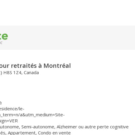
ec
our retraités à Montréal
c) H8S 1Z4, Canada
½
sidence/le-
m_term=n/a&utm_medium=Site-
aign=VER
Autonome
,
Semi-autonome
,
Alzheimer ou autre perte cognitive
nés
,
Appartement
,
Condo en vente