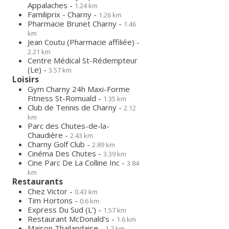
Appalaches -
1.24 km
Familiprix - Charny -
1.26 km
Pharmacie Brunet Charny -
1.46
km
Jean Coutu (Pharmacie affiliée) -
2.21 km
Centre Médical St-Rédempteur
(Le) -
3.57 km
Loisirs
Gym Charny 24h Maxi-Forme
Fitness St-Romuald -
1.35 km
Club de Tennis de Charny -
2.12
km
Parc des Chutes-de-la-
Chaudière -
2.43 km
Charny Golf Club -
2.89 km
Cinéma Des Chutes -
3.39 km
Cine Parc De La Colline Inc -
3.84
km
Restaurants
Chez Victor -
0.43 km
Tim Hortons -
0.6 km
Express Du Sud (L') -
1.57 km
Restaurant McDonald's -
1.6 km
Maison Thailandaise -
1.7 km