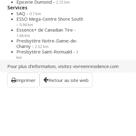
Epicerie Dumond -
2.72 km
Services
SAQ -
0.7 km
ESSO Mega-Centre Shore South
-
0.94 km
Essence+ de Canadian Tire -
1.66 km
Presbytère Notre-Dame-de-
Charny -
2.52 km
Presbytère Saint-Romuald -
3
km
Pour plus d’information, visitez
vivreenresidence.com
Imprimer
Retour au site web