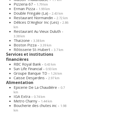
Pizzeria 67 -
1.79 km
Erman Pizza -
1.99 km
Double Fringale (La) -
2.43 km
Restaurant Normandin -
2.72 km
Délices D'Angkor Inc (Les) -
2.86
km
Restaurant Au Vieux Duluth -
3.38 km
Thaïzone -
3.38 km
Boston Pizza -
3.39 km
Rôtisserie St-Hubert -
3.7 km
Services et institutions
financières
RBC Royal Bank -
0.43 km
Sun Life Financial -
0.93 km
Groupe Banque TD -
1.26 km
Caisse Desjardins -
2.97 km
Alimentation
Epicerie De La Chaudière -
0.7
km
IGA Extra -
0.74 km
Metro Charny -
1.44 km
Boucherie des chutes inc -
1.98
km