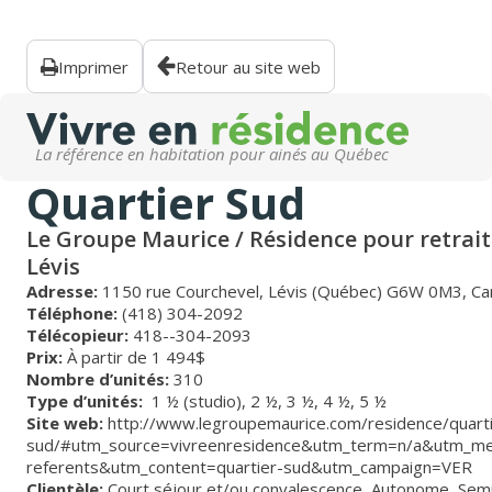
Imprimer
Retour au site web
La référence en habitation pour ainés au Québec
Quartier Sud
Le Groupe Maurice / Résidence pour retrait
Lévis
Adresse:
1150 rue Courchevel, Lévis (Québec) G6W 0M3, C
Téléphone:
(418) 304-2092
Télécopieur:
418--304-2093
Prix:
À partir de 1 494$
Nombre d’unités:
310
Type d’unités:
1 ½ (studio),
2 ½,
3 ½,
4 ½,
5 ½
Site web:
http://www.legroupemaurice.com/residence/quarti
sud/#utm_source=vivreenresidence&utm_term=n/a&utm_me
referents&utm_content=quartier-sud&utm_campaign=VER
Clientèle:
Court séjour et/ou convalescence
,
Autonome
,
Sem