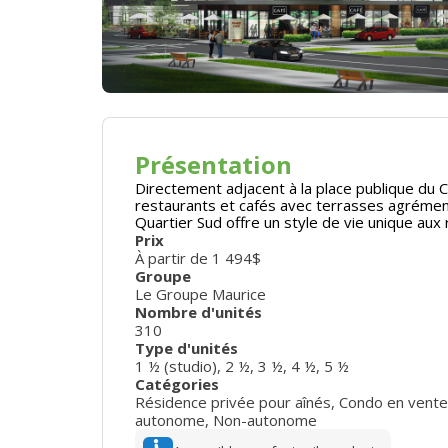
Présentation
Directement adjacent à la place publique du
restaurants et cafés avec terrasses agrém
Quartier Sud offre un style de vie unique aux 
Prix
À partir de 1 494$
Groupe
Le Groupe Maurice
Nombre d'unités
310
Type d'unités
1 ½ (studio)
,
2 ½
,
3 ½
,
4 ½
,
5 ½
Catégories
Résidence privée pour aînés
,
Condo en vente
autonome
,
Non-autonome