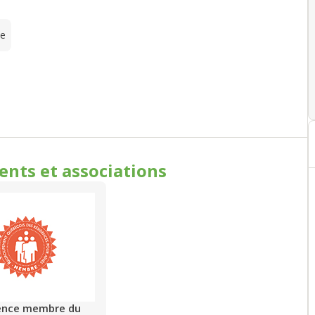
te
ments
et associations
ence membre du