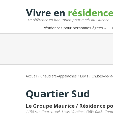
La référence en habitation pour ainés au Québec
Résidences pour personnes âgées
Accueil
/
Chaudière-Appalaches
/
Lévis
/
Chutes-de-la
Quartier Sud
Le Groupe Maurice
/
Résidence po
1150 rue Courchevel
,
Lévis
(
Québec
)
G6W 0M3
,
Cana