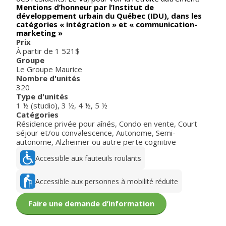
Mentions d’honneur par l’Institut de
développement urbain du Québec (IDU), dans les
catégories « intégration » et « communication-
marketing »
Prix
À partir de 1 521$
Groupe
Le Groupe Maurice
Nombre d'unités
320
Type d'unités
1 ½ (studio)
,
3 ½
,
4 ½
,
5 ½
Catégories
Résidence privée pour aînés
,
Condo en vente
,
Court
séjour et/ou convalescence
,
Autonome
,
Semi-
autonome
,
Alzheimer ou autre perte cognitive
Accessible aux fauteuils roulants
Accessible aux personnes à mobilité réduite
Faire une demande d’information