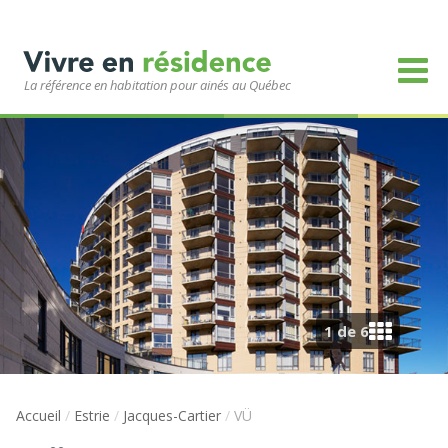
La référence en habitation pour ainés au Québec
1 de 6
Accueil
/
Estrie
/
Jacques-Cartier
/
VÜ