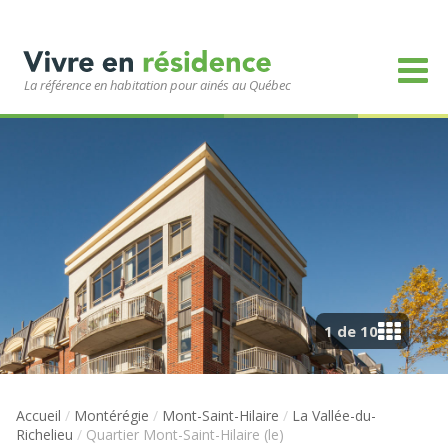
La référence en habitation pour ainés au Québec
1 de 10
Accueil
/
Montérégie
/
Mont-Saint-Hilaire
/
La Vallée-du-
Richelieu
/
Quartier Mont-Saint-Hilaire (le)