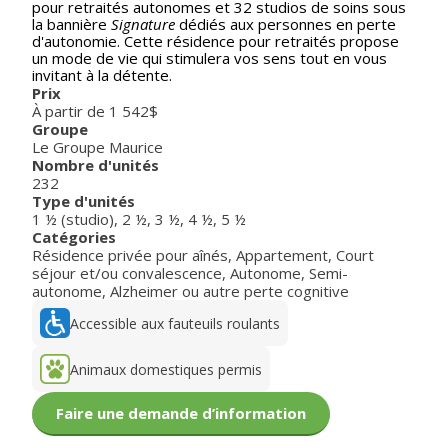
pour retraités autonomes et 32 studios de soins sous
la bannière
Signature
dédiés aux personnes en perte
d'autonomie. Cette résidence pour retraités propose
un mode de vie qui stimulera vos sens tout en vous
invitant à la détente.
Prix
À partir de 1 542$
Groupe
Le Groupe Maurice
Nombre d'unités
232
Type d'unités
1 ½ (studio)
,
2 ½
,
3 ½
,
4 ½
,
5 ½
Catégories
Résidence privée pour aînés
,
Appartement
,
Court
séjour et/ou convalescence
,
Autonome
,
Semi-
autonome
,
Alzheimer ou autre perte cognitive
Accessible aux fauteuils roulants
Animaux domestiques permis
Faire une demande d’information