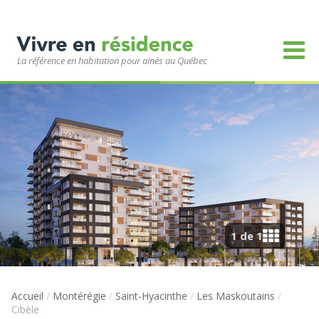
La référence en habitation pour ainés au Québec
1 de 1
Accueil
/
Montérégie
/
Saint-Hyacinthe
/
Les Maskoutains
/
Cibèle