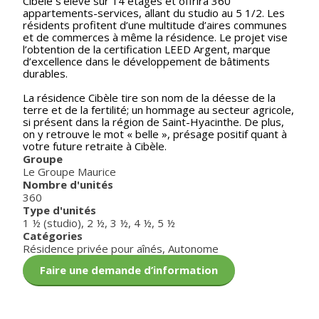
Cibèle s’élève sur 14 étages et offrira 360
appartements-services, allant du studio au 5 1/2. Les
résidents profitent d’une multitude d’aires communes
et de commerces à même la résidence. Le projet vise
l’obtention de la certification LEED Argent, marque
d’excellence dans le développement de bâtiments
durables.
La résidence Cibèle tire son nom de la déesse de la
terre et de la fertilité; un hommage au secteur agricole,
si présent dans la région de Saint-Hyacinthe. De plus,
on y retrouve le mot « belle », présage positif quant à
votre future retraite à Cibèle.
Groupe
Le Groupe Maurice
Nombre d'unités
360
Type d'unités
1 ½ (studio)
,
2 ½
,
3 ½
,
4 ½
,
5 ½
Catégories
Résidence privée pour aînés
,
Autonome
Faire une demande d’information