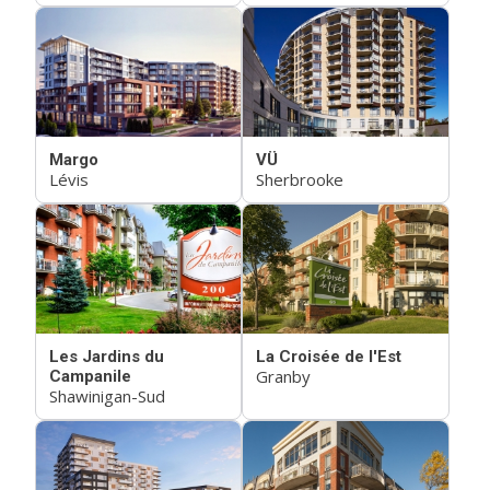
Margo
VÜ
Lévis
Sherbrooke
Les Jardins du
La Croisée de l'Est
Granby
Campanile
Shawinigan-Sud