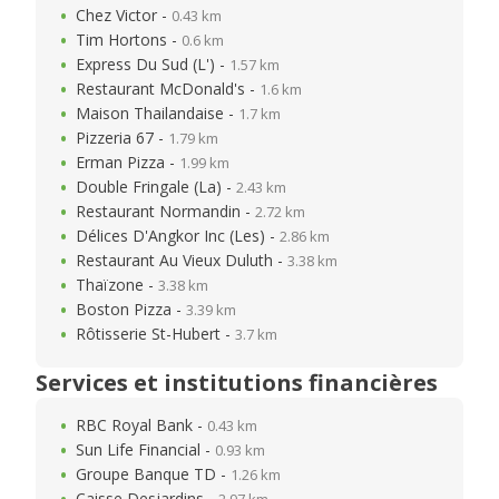
Chez Victor -
0.43 km
Tim Hortons -
0.6 km
Express Du Sud (L') -
1.57 km
Restaurant McDonald's -
1.6 km
Maison Thailandaise -
1.7 km
Pizzeria 67 -
1.79 km
Erman Pizza -
1.99 km
Double Fringale (La) -
2.43 km
Restaurant Normandin -
2.72 km
Délices D'Angkor Inc (Les) -
2.86 km
Restaurant Au Vieux Duluth -
3.38 km
Thaïzone -
3.38 km
Boston Pizza -
3.39 km
Rôtisserie St-Hubert -
3.7 km
Services et institutions financières
RBC Royal Bank -
0.43 km
Sun Life Financial -
0.93 km
Groupe Banque TD -
1.26 km
Caisse Desjardins -