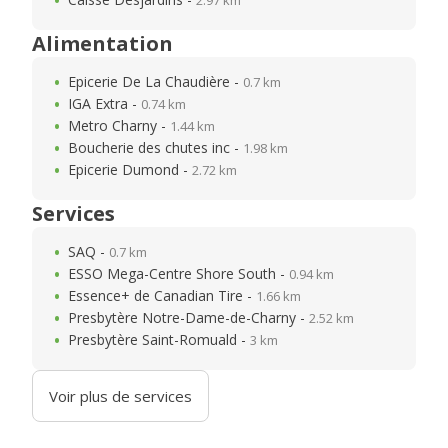
2.97 km
Alimentation
Epicerie De La Chaudière -
0.7 km
IGA Extra -
0.74 km
Metro Charny -
1.44 km
Boucherie des chutes inc -
1.98 km
Epicerie Dumond -
2.72 km
Services
SAQ -
0.7 km
ESSO Mega-Centre Shore South -
0.94 km
Essence+ de Canadian Tire -
1.66 km
Presbytère Notre-Dame-de-Charny -
2.52 km
Presbytère Saint-Romuald -
3 km
Voir plus de services