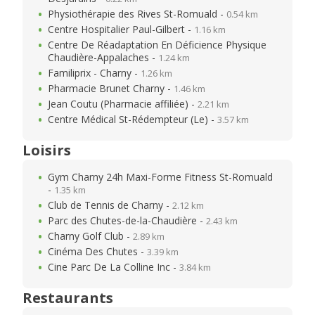
Physiothérapie des Rives St-Romuald -
0.54 km
Centre Hospitalier Paul-Gilbert -
1.16 km
Centre De Réadaptation En Déficience Physique
Chaudière-Appalaches -
1.24 km
Familiprix - Charny -
1.26 km
Pharmacie Brunet Charny -
1.46 km
Jean Coutu (Pharmacie affiliée) -
2.21 km
Centre Médical St-Rédempteur (Le) -
3.57 km
Loisirs
Gym Charny 24h Maxi-Forme Fitness St-Romuald
-
1.35 km
Club de Tennis de Charny -
2.12 km
Parc des Chutes-de-la-Chaudière -
2.43 km
Charny Golf Club -
2.89 km
Cinéma Des Chutes -
3.39 km
Cine Parc De La Colline Inc -
3.84 km
Restaurants