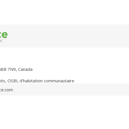
ec
 G8B 7N9, Canada
nés
,
OSBL d'habitation communautaire
ce.com