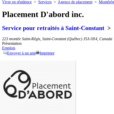
Vivre en résidence
>
Services
>
Agence de placement
>
Montérég
Placement D'abord inc.
Service pour retraités à Saint-Constant
>
223 montée Saint-Régis, Saint-Constant (Québec) J5A 0X4, Canada
Présentation
Emplois
Envoyer à un ami
Imprimer