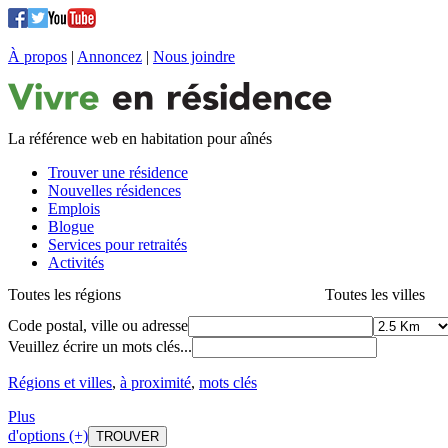
À propos
|
Annoncez
|
Nous joindre
La référence web en habitation pour aînés
Trouver une résidence
Nouvelles résidences
Emplois
Blogue
Services pour retraités
Activités
Toutes les régions
Toutes les villes
Code postal, ville ou adresse
Veuillez écrire un mots clés...
Régions et villes
,
à proximité
,
mots clés
Plus
d'options (+)