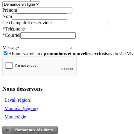
Prénom
Nom
Ce champ doit rester vider
*
Téléphone
*
Courriel
Message
Abonnez-moi aux
promotions et nouvelles exclusives
du site Viv
Nous desservons
Laval (région)
Montréal (région)
Montérégie