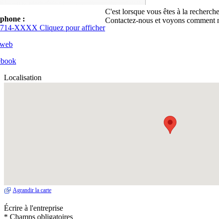
C'est lorsque vous êtes à la recherch
éphone :
Contactez-nous et voyons comment 
714-XXXX Cliquez pour afficher
 web
ebook
Localisation
Agrandir la carte
Écrire à l'entreprise
* Champs obligatoires