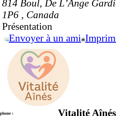
814 Boul, De L’Ange Gardi
1P6 , Canada
Présentation
Envoyer à un ami
Imprim
Vitalité Aînés
éphone :