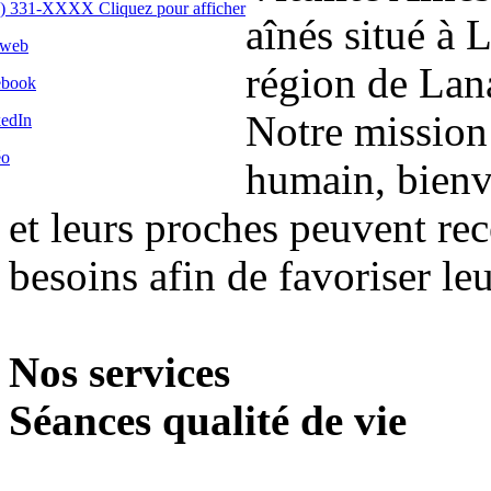
) 331-XXXX Cliquez pour afficher
aînés situé à
 web
région de Lan
ebook
Notre mission
edIn
éo
humain, bienve
et leurs proches peuvent rec
besoins afin de favoriser leu
Nos services
Séances qualité de vie