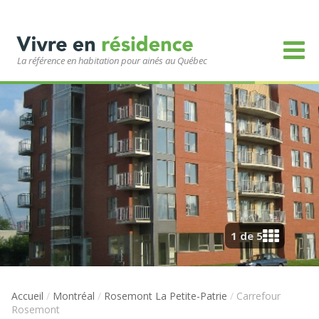
La référence en habitation pour ainés au Québec
1 de 5
Accueil
/
Montréal
/
Rosemont La Petite-Patrie
/
Carrefour
Rosemont