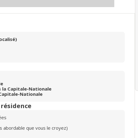
ocalisé)
le
la Capitale-Nationale
Capitale-Nationale
n résidence
ées
lus abordable que vous le croyez)