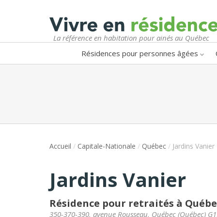
La référence en habitation pour ainés au Québec
Résidences pour personnes âgées
Accueil
/
Capitale-Nationale
/
Québec
/
Jardins Vanier
Jardins Vanier
Résidence pour retraités à Québe
350-370-390, avenue Rousseau
,
Québec
(
Québec
)
G1