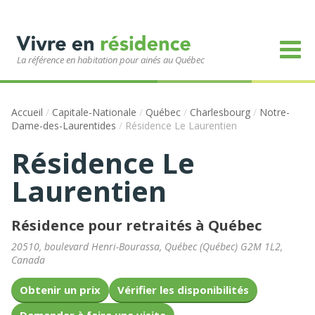
La référence en habitation pour ainés au Québec
Accueil
/
Capitale-Nationale
/
Québec
/
Charlesbourg
/
Notre-
Dame-des-Laurentides
/
Résidence Le Laurentien
Résidence Le
Laurentien
Résidence pour retraités à Québec
20510, boulevard Henri-Bourassa
,
Québec
(
Québec
)
G2M 1L2
,
Canada
Obtenir un prix
Vérifier les disponibilités