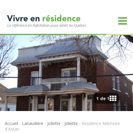
La référence en habitation pour ainés au Québec
1 de 1
Accueil
/
Lanaudière
/
Joliette
/
Joliette
/
Résidence Mémoire
d'Antan