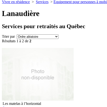
Vivre en résidence
>
Services
>
Équipement pour personnes à mobili
Lanaudière
Services pour retraités au Québec
Trier par
Résultats 1 à 2 de
2
Les matelas à l’horizontal