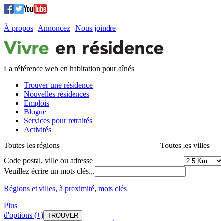
À propos
|
Annoncez
|
Nous joindre
La référence web en habitation pour aînés
Trouver une résidence
Nouvelles résidences
Emplois
Blogue
Services pour retraités
Activités
Toutes les régions
Toutes les villes
Code postal, ville ou adresse
Veuillez écrire un mots clés...
Régions et villes
,
à proximité
,
mots clés
Plus
d'options (+)