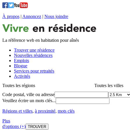
À propos
|
Annoncez
|
Nous joindre
La référence web en habitation pour aînés
Trouver une résidence
Nouvelles résidences
Emplois
Blogue
Services pour retraités
Activités
Toutes les régions
Toutes les villes
Code postal, ville ou adresse
Veuillez écrire un mots clés...
Régions et villes
,
à proximité
,
mots clés
Plus
d'options (+)