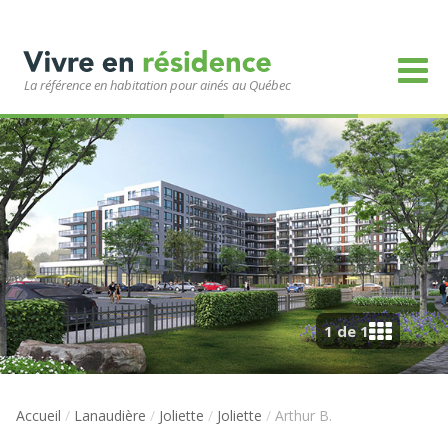
La référence en habitation pour ainés au Québec
1 de 1
Accueil
/
Lanaudière
/
Joliette
/
Joliette
/
Arthur B.