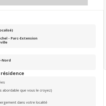
ocalisé)
ichel - Parc-Extension
ville
l-Nord
n résidence
ées
lus abordable que vous le croyez)
bergement dans votre localité