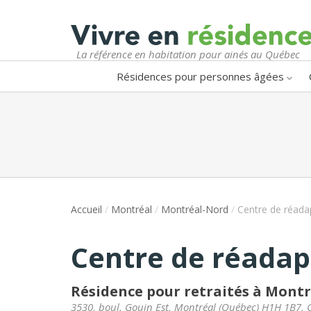
La référence en habitation pour ainés au Québec
Résidences pour personnes âgées
Accueil
/
Montréal
/
Montréal-Nord
/
Centre de réada
Centre de réadap
Résidence pour retraités à Mont
3530, boul. Gouin Est
,
Montréal
(
Québec
)
H1H 1B7
,